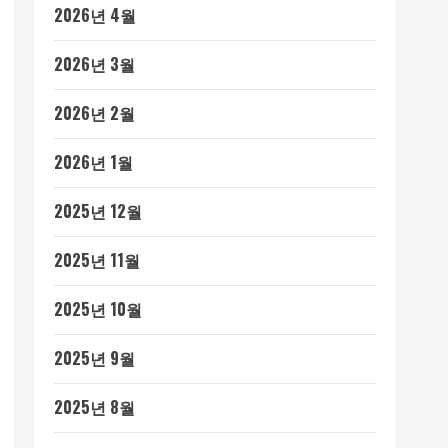
2026년 4월
2026년 3월
2026년 2월
2026년 1월
2025년 12월
2025년 11월
2025년 10월
2025년 9월
2025년 8월