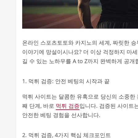
온라인 스포츠토토와 카지노의 세계, 짜릿한 승
이야기에 망설이시나요? 더 이상 걱정하지 마세
길 수 있는 노하우를 A to Z까지 완벽하게 공개
먹튀 검증: 안전 베팅의 시작과 끝
먹튀 사이트는 달콤한 유혹으로 당신의 소중한 
째 단계, 바로
먹튀 검증
입니다. 검증된 사이트
안전한 베팅 경험을 선사합니다.
먹튀 검증, 4가지 핵심 체크포인트