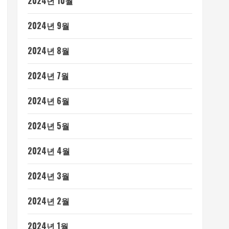
2024년 10월
2024년 9월
2024년 8월
2024년 7월
2024년 6월
2024년 5월
2024년 4월
2024년 3월
2024년 2월
2024년 1월