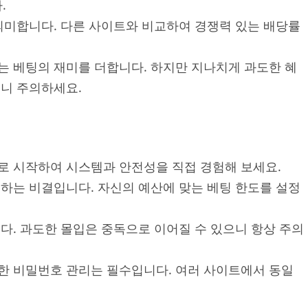
.
 의미합니다. 다른 사이트와 비교하여 경쟁력 있는 배당률
는 베팅의 재미를 더합니다. 하지만 지나치게 과도한 혜
으니 주의하세요.
로 시작하여 시스템과 안전성을 직접 경험해 보세요.
지하는 비결입니다. 자신의 예산에 맞는 베팅 한도를 설정
다. 과도한 몰입은 중독으로 이어질 수 있으니 항상 주의
한 비밀번호 관리는 필수입니다. 여러 사이트에서 동일