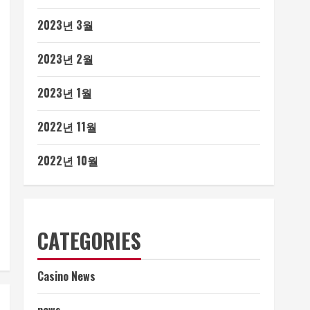
2023년 3월
2023년 2월
2023년 1월
2022년 11월
2022년 10월
CATEGORIES
Casino News