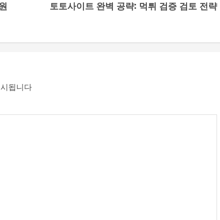
억원
토토사이트 완벽 공략: 먹튀 검증 검토 전략
표시됩니다