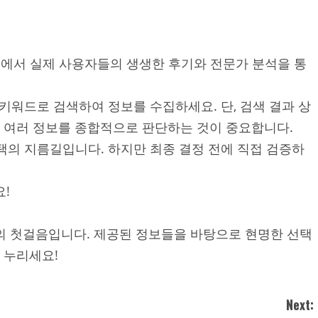
티에서 실제 사용자들의 생생한 후기와 전문가 분석을 통
의 키워드로 검색하여 정보를 수집하세요. 단, 검색 결과 상
, 여러 정보를 종합적으로 판단하는 것이 중요합니다.
선택의 지름길입니다. 하지만 최종 결정 전에 직접 검증하
!
의 첫걸음입니다. 제공된 정보들을 바탕으로 현명한 선택
 누리세요!
Next: