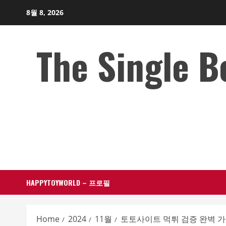
Skip
8월 8, 2026
to
content
The Single 
HAPPYTOYWORLD – 프로필
Home
2024
11월
토토사이트 먹튀 검증 완벽 