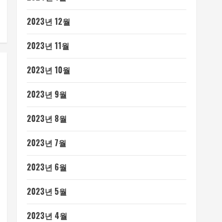
2023년 12월
2023년 11월
2023년 10월
2023년 9월
2023년 8월
2023년 7월
2023년 6월
2023년 5월
2023년 4월