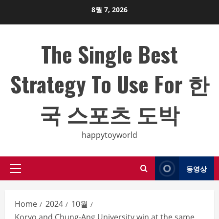
Skip
8월 7, 2026
to
content
The Single Best
Strategy To Use For 한
국 스포츠 도박
happytoyworld
동영상
Primary
Menu
Home
2024
10월
Koryo and Chung-Ang University win at the same