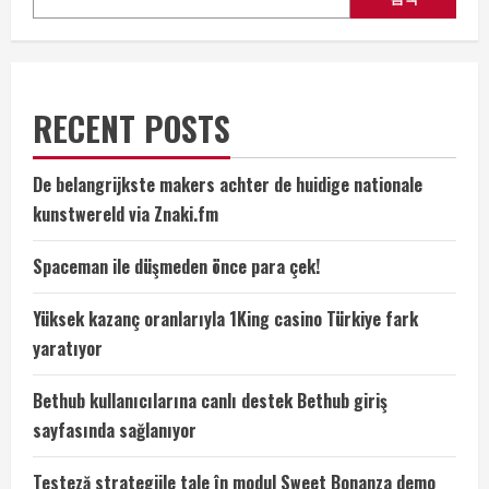
RECENT POSTS
De belangrijkste makers achter de huidige nationale
kunstwereld via Znaki.fm
Spaceman ile düşmeden önce para çek!
Yüksek kazanç oranlarıyla 1King casino Türkiye fark
yaratıyor
Bethub kullanıcılarına canlı destek Bethub giriş
sayfasında sağlanıyor
Testeză strategiile tale în modul Sweet Bonanza demo