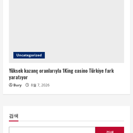
Uncategorized
Yüksek kazanç oranlarıyla 1King casino Türkiye fark
yaratıyor
Bury
8월 7, 2026
검색
검색