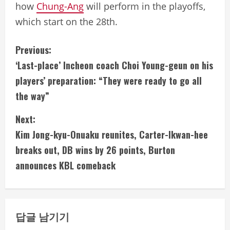
how
Chung-Ang
will perform in the playoffs,
which start on the 28th.
C
Previous:
‘Last-place’ Incheon coach Choi Young-geun on his
o
players’ preparation: “They were ready to go all
n
the way”
t
Next:
i
Kim Jong-kyu-Onuaku reunites, Carter-Ikwan-hee
breaks out, DB wins by 26 points, Burton
n
announces KBL comeback
u
e
답글 남기기
R