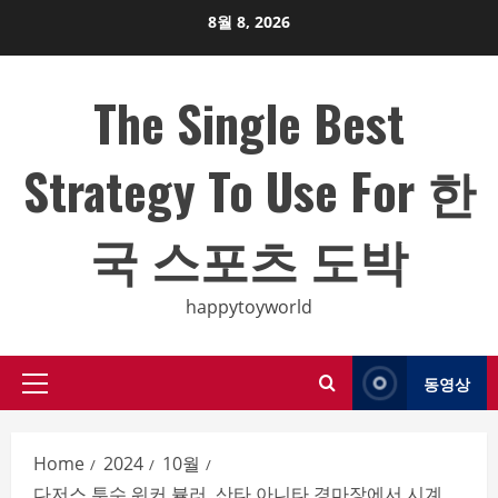
Skip
8월 8, 2026
to
content
The Single Best
Strategy To Use For 한
국 스포츠 도박
happytoyworld
동영상
Primary
Menu
Home
2024
10월
다저스 투수 워커 뷸러, 산타 아니타 경마장에서 시계