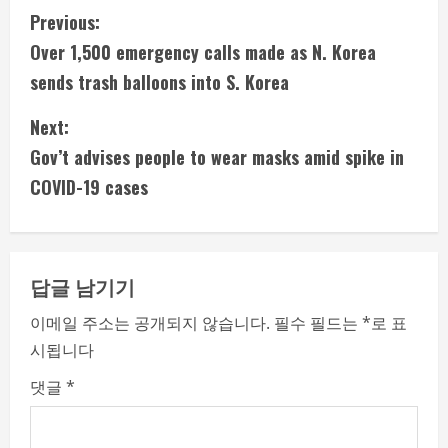
C
Previous:
Over 1,500 emergency calls made as N. Korea
o
sends trash balloons into S. Korea
n
Next:
t
Gov’t advises people to wear masks amid spike in
i
COVID-19 cases
n
u
답글 남기기
e
이메일 주소는 공개되지 않습니다.
필수 필드는
*
로 표
시됩니다
R
댓글
*
e
a