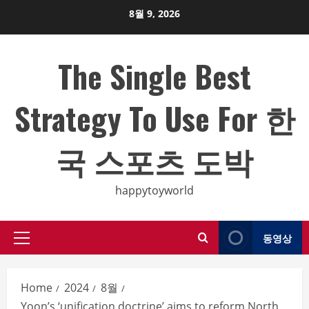
Skip
8월 9, 2026
to
content
The Single Best
Strategy To Use For 한
국 스포츠 도박
happytoyworld
동영상
Primary
Menu
Home
2024
8월
Yoon’s ‘unification doctrine’ aims to reform North