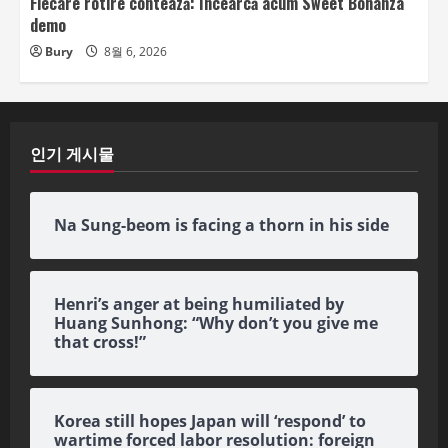
Fiecare rotire contează: încearcă acum Sweet Bonanza
demo
Bury
8월 6, 2026
인기 게시물
Na Sung-beom is facing a thorn in his side
Henri’s anger at being humiliated by
Huang Sunhong: “Why don’t you give me
that cross!”
Korea still hopes Japan will ‘respond’ to
wartime forced labor resolution: foreign