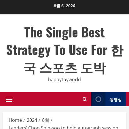
Skip
8월 6, 2026
to
content
The Single Best
Strategy To Use For 한
국 스포츠 도박
happytoyworld
동영상
Primary
Menu
Home
2024
8월
Landers’ Choo Shin-soo to hold autograph session