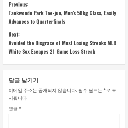
C
Previous:
Taekwondo Park Tae-jun, Men’s 58kg Class, Easily
o
Advances to Quarterfinals
n
Next:
t
Avoided the Disgrace of Most Losing Streaks MLB
i
White Sox Escapes 21-Game Loss Streak
n
u
답글 남기기
e
이메일 주소는 공개되지 않습니다.
필수 필드는
*
로 표
시됩니다
R
댓글
*
e
a