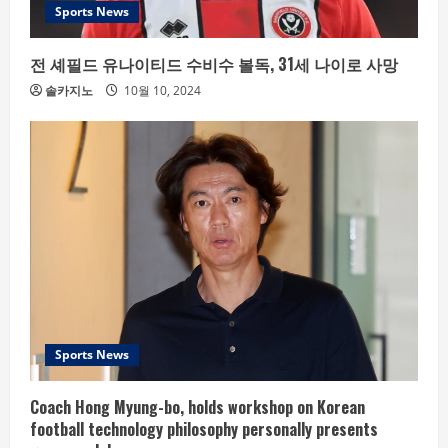
Sports News
전 셰필드 유나이티드 수비수 볼독, 31세 나이로 사망
솔카지노
10월 10, 2024
Sports News
Coach Hong Myung-bo, holds workshop on Korean
football technology philosophy personally presents