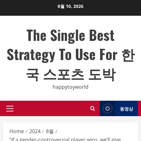
Skip
8월 10, 2026
to
content
The Single Best
Strategy To Use For 한
국 스포츠 도박
happytoyworld
동영상
Primary
Menu
Home
2024
8월
“If a gender-controversial player wins, we’ll give