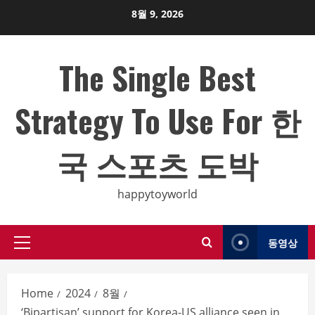
Skip
8월 9, 2026
to
content
The Single Best
Strategy To Use For 한
국 스포츠 도박
happytoyworld
동영상
Primary
Menu
Home
2024
8월
‘Bipartisan’ support for Korea-US alliance seen in