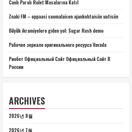
Canlı Paralı Rulet Masalarına Katıl
Znaki FM – oppaasi suomalaisen ajankohtaisiin uutisiin
Büyük ikramiyelere giden yol: Sugar Rush demo
Рабочее зеркало оригинального ресурса Vavada
Риобет Официальный Сайт Официальный Сайт В
России
ARCHIVES
2026년 8월
2026년 7월