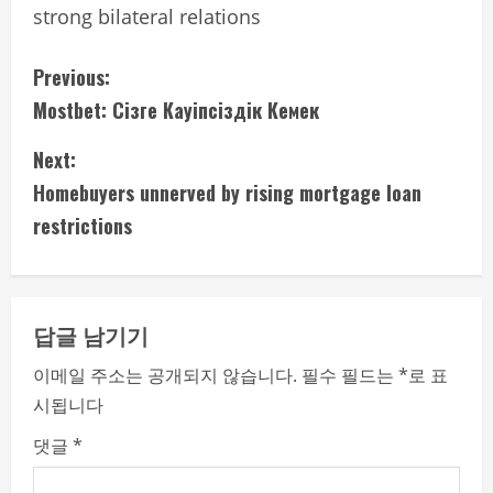
strong bilateral relations
C
Previous:
Mostbet: Сiзге Кауiпсiздiк Кемек
o
Next:
n
Homebuyers unnerved by rising mortgage loan
t
restrictions
i
n
답글 남기기
u
이메일 주소는 공개되지 않습니다.
필수 필드는
*
로 표
e
시됩니다
R
댓글
*