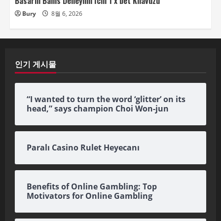
Basarili Bahis Deneyimi Icin 1 x bet Kilavuzu
Bury
8월 6, 2026
인기 게시물
“I wanted to turn the word ‘glitter’ on its
head,” says champion Choi Won-jun
Paralı Casino Rulet Heyecanı
Benefits of Online Gambling: Top
Motivators for Online Gambling