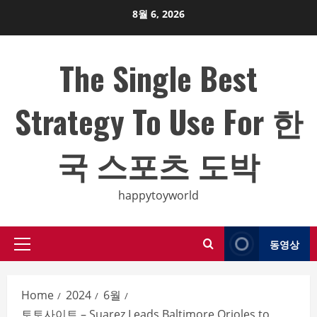
Skip
8월 6, 2026
to
content
The Single Best
Strategy To Use For 한
국 스포츠 도박
happytoyworld
동영상
Primary
Menu
Home
2024
6월
토토사이트 – Suarez Leads Baltimore Orioles to