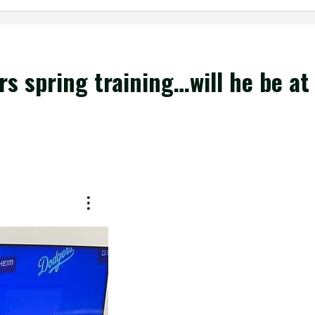
s spring training…will he be at