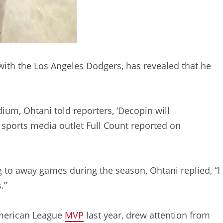
with the Los Angeles Dodgers, has revealed that he
dium, Ohtani told reporters, ‘Decopin will
 sports media outlet Full Count reported on
g to away games during the season, Ohtani replied, “I
.”
merican League
MVP
last year, drew attention from