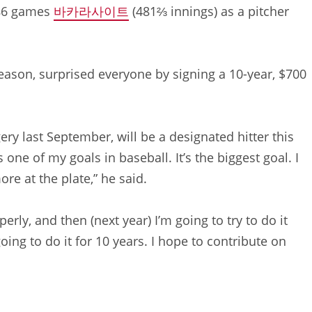
 86 games
바카라사이트
(481⅔ innings) as a pitcher
eason, surprised everyone by signing a 10-year, $700
y last September, will be a designated hitter this
one of my goals in baseball. It’s the biggest goal. I
more at the plate,” he said.
operly, and then (next year) I’m going to try to do it
going to do it for 10 years. I hope to contribute on