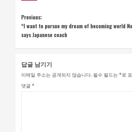
C
Previous:
“I want to pursue my dream of becoming world No
o
says Japanese coach
n
t
답글 남기기
i
이메일 주소는 공개되지 않습니다.
필수 필드는
*
로 
n
댓글
*
u
e
R
e