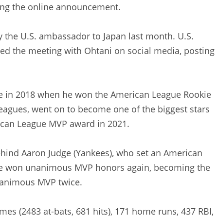
ing the online announcement.
y the U.S. ambassador to Japan last month. U.S.
 the meeting with Ohtani on social media, posting
ne in 2018 when he won the American League Rookie
g leagues, went on to become one of the biggest stars
ican League MVP award in 2021.
ehind Aaron Judge (Yankees), who set an American
r he won unanimous MVP honors again, becoming the
unanimous MVP twice.
es (2483 at-bats, 681 hits), 171 home runs, 437 RBI,