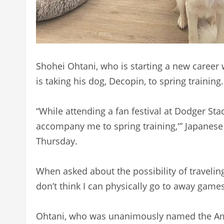
Shohei Ohtani, who is starting a new career 
is taking his dog, Decopin, to spring training.
“While attending a fan festival at Dodger Sta
accompany me to spring training,'” Japanese
Thursday.
When asked about the possibility of travelin
don’t think I can physically go to away games
Ohtani, who was unanimously named the A