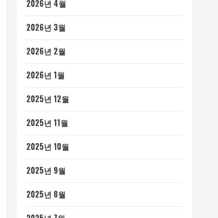
2026년 4월
2026년 3월
2026년 2월
2026년 1월
2025년 12월
2025년 11월
2025년 10월
2025년 9월
2025년 8월