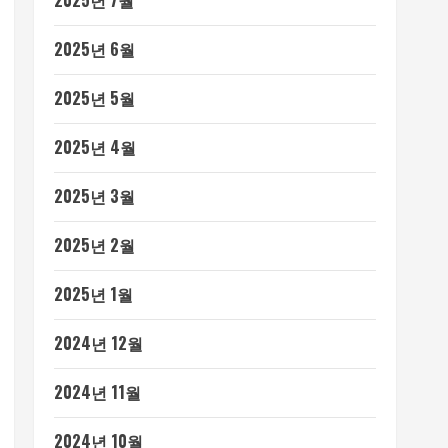
2025년 7월
2025년 6월
2025년 5월
2025년 4월
2025년 3월
2025년 2월
2025년 1월
2024년 12월
2024년 11월
2024년 10월