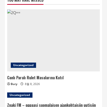
YOU MAY HAVE MISSED
Uncategorized
Canlı Paralı Rulet Masalarına Katıl
Bury
8월 8, 2026
Uncategorized
Znaki FM – oppaasi suomalaisen ajankohtaisiin uutisiin