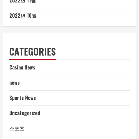
2022년 11월
2022년 10월
CATEGORIES
Casino News
news
Sports News
Uncategorized
스포츠