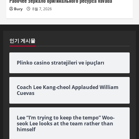
Рабочее зеркало оригинального ресурса Vavada
Bury
8월 7, 2026
인기 게시물
Plinko casino stratejileri ve ipuçları
Coach Lee Kang-cheol Applauded William
Cuevas
Lee “I’m trying to keep the tempo” Woo-
seok Lee looks at the team rather than
himself