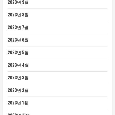
2023년 9월
2023년 8월
2023년 7월
2023년 6월
2023년 5월
2023년 4월
2023년 3월
2023년 2월
2023년 1월