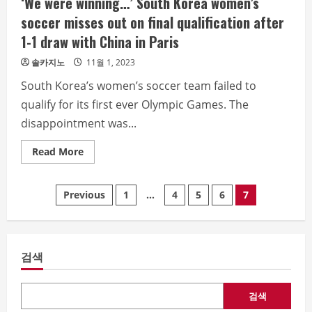
‘We were winning…’ South Korea women’s
soccer misses out on final qualification after
1-1 draw with China in Paris
솔카지노
11월 1, 2023
South Korea’s women’s soccer team failed to
qualify for its first ever Olympic Games. The
disappointment was...
Read
Read More
more
about
‘We
글
were
Previous
1
…
4
5
6
7
winning…’
South
내
Korea
women’s
soccer
비
misses
검색
out
on
게
final
qualification
검색
after
1-