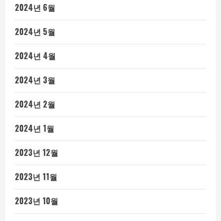
2024년 6월
2024년 5월
2024년 4월
2024년 3월
2024년 2월
2024년 1월
2023년 12월
2023년 11월
2023년 10월