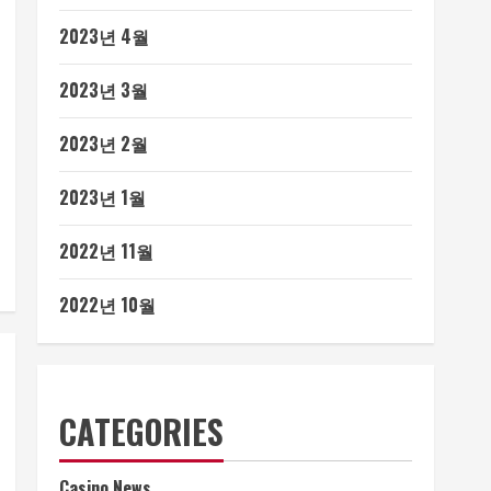
2023년 4월
2023년 3월
2023년 2월
2023년 1월
2022년 11월
2022년 10월
CATEGORIES
Casino News