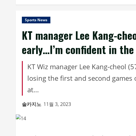
Sports News
KT manager Lee Kang-cheol
early…I’m confident in the
KT Wiz manager Lee Kang-cheol (57)
losing the first and second games of
at...
솔카지노
11월 3, 2023