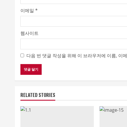
g
이메일
*
웹사이트
다음 번 댓글 작성을 위해 이 브라우저에 이름, 이
RELATED STORIES