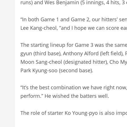
runs) and Wes Benjamin (5 innings, 4 hits, 3
“In both Game 1 and Game 2, our hitters’ sen
Lee Kang-cheol, “and I hope we can score ear
The starting lineup for Game 3 was the sam
gyun (third base), Anthony Alford (left field),
Moon Sang-cheol (designated hitter), Cho Myeo
Park Kyung-soo (second base).
“It’s the best combination we have right now,
perform.” He wished the batters well.
The role of starter Ko Young-pyo is also impo