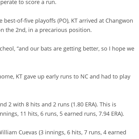
erate to score a run.
e best-of-five playoffs (PO), KT arrived at Changwon
 the 2nd, in a precarious position.
cheol, “and our bats are getting better, so I hope we
 home, KT gave up early runs to NC and had to play
d 2 with 8 hits and 2 runs (1.80 ERA). This is
nnings, 11 hits, 6 runs, 5 earned runs, 7.94 ERA).
lliam Cuevas (3 innings, 6 hits, 7 runs, 4 earned