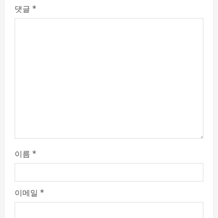
R
댓글
*
e
a
d
i
n
g
이름
*
이메일
*