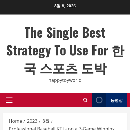
Skip
8월 8, 2026
to
content
The Single Best
Strategy To Use For 한
국 스포츠 도박
happytoyworld
동영상
Primary
Menu
Home
2023
8월
Professional Baseball KT is on a 7-Game Winning