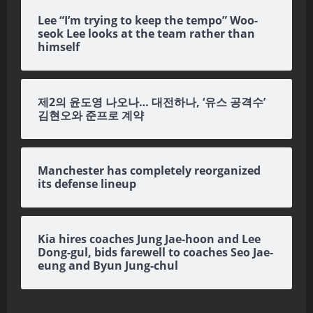
Lee “I’m trying to keep the tempo” Woo-
seok Lee looks at the team rather than
himself
제2의 윤도영 나오나… 대전하나, ‘유스 공격수’
김현오와 준프로 계약
Manchester has completely reorganized
its defense lineup
Kia hires coaches Jung Jae-hoon and Lee
Dong-gul, bids farewell to coaches Seo Jae-
eung and Byun Jung-chul