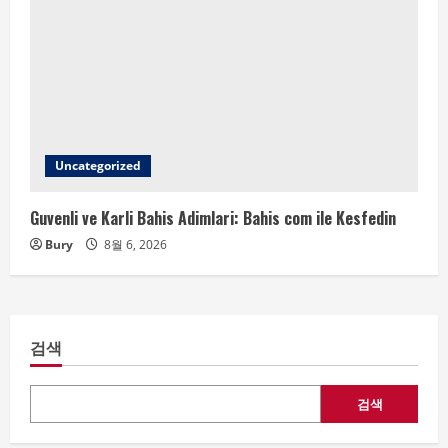
Uncategorized
Guvenli ve Karli Bahis Adimlari: Bahis com ile Kesfedin
Bury
8월 6, 2026
검색
검색