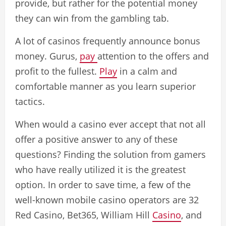
provide, but rather for the potential money
they can win from the gambling tab.
A lot of casinos frequently announce bonus
money. Gurus,
pay
attention to the offers and
profit to the fullest.
Play
in a calm and
comfortable manner as you learn superior
tactics.
When would a casino ever accept that not all
offer a positive answer to any of these
questions? Finding the solution from gamers
who have really utilized it is the greatest
option. In order to save time, a few of the
well-known mobile casino operators are 32
Red Casino, Bet365, William Hill
Casino
, and