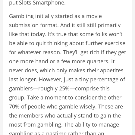
put Slots Smartphone.
Gambling initially started as a movie
submission format. And it still still primarily
like that today. It’s true that some folks won’t
be able to quit thinking about further exercise
for whatever reason. They’ll get rich if they get
one more hand or a few more quarters. It
never does, which only makes their appetites
last longer. However, just a tiny percentage of
gamblers—roughly 25%—comprise this
group. Take a moment to consider the other
70% of people who gamble wisely. These are
the members who actually stand to gain the
most from gambling. The ability to manage
gambling as a pastime rather than an