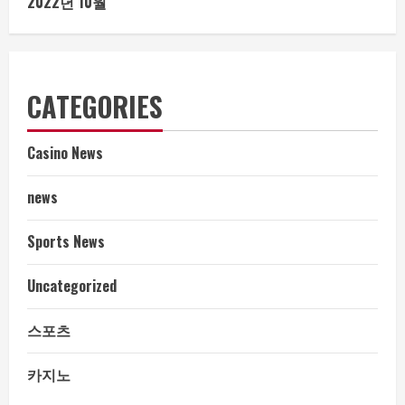
2022년 10월
CATEGORIES
Casino News
news
Sports News
Uncategorized
스포츠
카지노