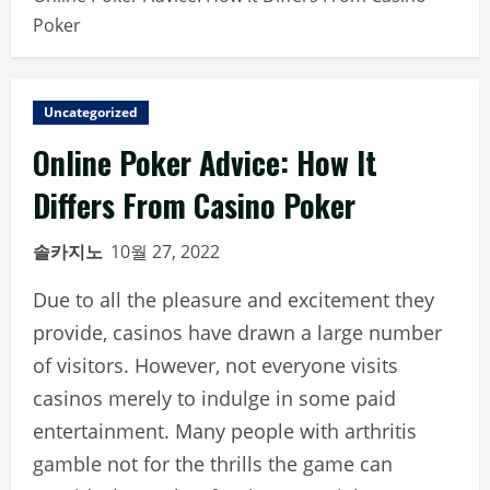
Poker
Uncategorized
Online Poker Advice: How It
Differs From Casino Poker
솔카지노
10월 27, 2022
Due to all the pleasure and excitement they
provide, casinos have drawn a large number
of visitors. However, not everyone visits
casinos merely to indulge in some paid
entertainment. Many people with arthritis
gamble not for the thrills the game can