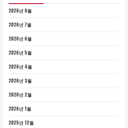
2026년 8월
2026년 7월
2026년 6월
2026년 5월
2026년 4월
2026년 3월
2026년 2월
2026년 1월
2025년 12월