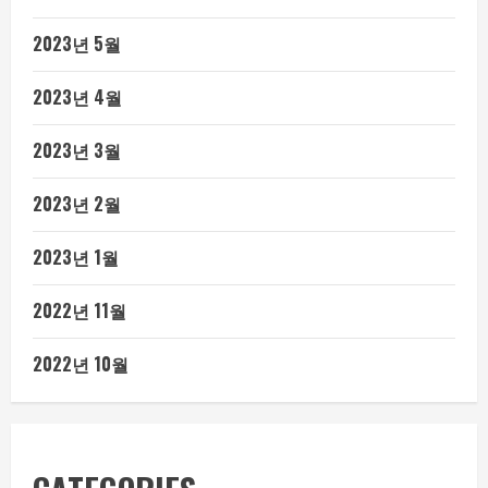
2023년 5월
2023년 4월
2023년 3월
2023년 2월
2023년 1월
2022년 11월
2022년 10월