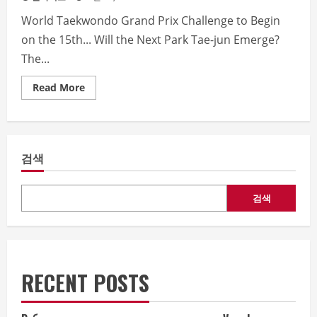
World Taekwondo Grand Prix Challenge to Begin
on the 15th... Will the Next Park Tae-jun Emerge?
The...
Read
Read More
more
about
World
Taekwondo
Grand
Prix
검색
Challenge
to
Begin
on
the
검색
15th…
RECENT POSTS