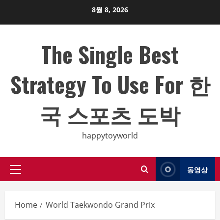
Skip
8월 8, 2026
to
content
The Single Best
Strategy To Use For 한
국 스포츠 도박
happytoyworld
동영상
Primary
Menu
Home
World Taekwondo Grand Prix