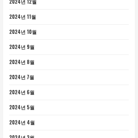
2024년 12월
2024년 11월
2024년 10월
2024년 9월
2024년 8월
2024년 7월
2024년 6월
2024년 5월
2024년 4월
2024년 3월