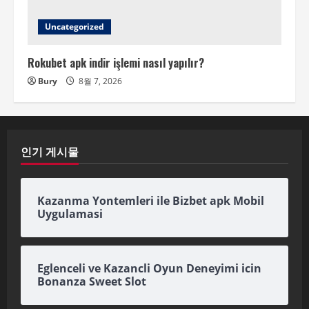
Uncategorized
Rokubet apk indir işlemi nasıl yapılır?
Bury
8월 7, 2026
인기 게시물
Kazanma Yontemleri ile Bizbet apk Mobil
Uygulamasi
Eglenceli ve Kazancli Oyun Deneyimi icin
Bonanza Sweet Slot