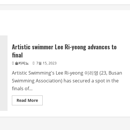
Artistic swimmer Lee Ri-yeong advances to
final
솔카지노
7월 15, 2023
Artistic Swimming's Lee Ri-yeong 이리영 (23, Busan
Swimming Association) has secured a spot in the
finals of...
Read
Read More
more
about
Artistic
swimmer
Lee
Ri-
yeong