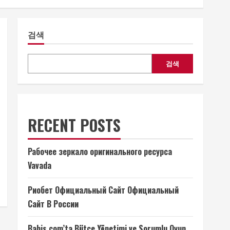
검색
검색
RECENT POSTS
Рабочее зеркало оригинального ресурса
Vavada
Риобет Официальный Сайт Официальный
Сайт В России
Bahis.com’ta Bütçe Yönetimi ve Sorumlu Oyun