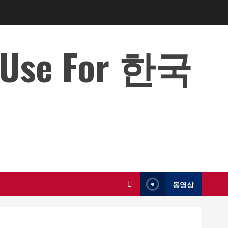
o Use For 한국
동영상