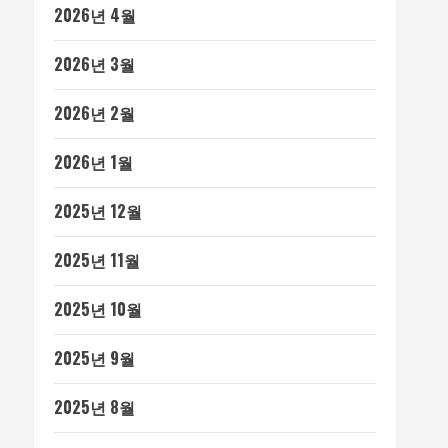
2026년 4월
2026년 3월
2026년 2월
2026년 1월
2025년 12월
2025년 11월
2025년 10월
2025년 9월
2025년 8월