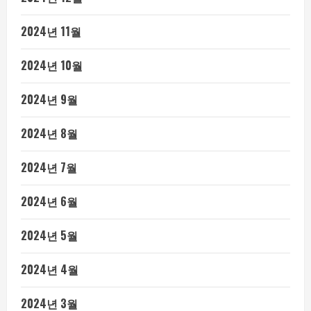
2024년 11월
2024년 10월
2024년 9월
2024년 8월
2024년 7월
2024년 6월
2024년 5월
2024년 4월
2024년 3월