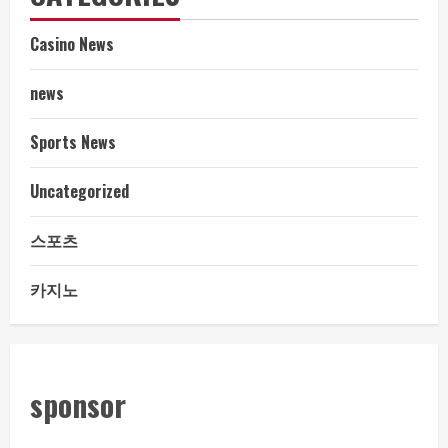
Casino News
news
Sports News
Uncategorized
스포츠
카지노
sponsor