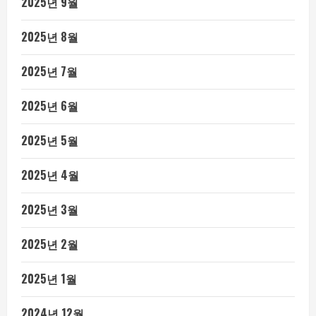
2025년 9월
2025년 8월
2025년 7월
2025년 6월
2025년 5월
2025년 4월
2025년 3월
2025년 2월
2025년 1월
2024년 12월