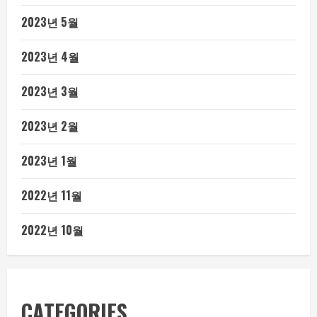
2023년 5월
2023년 4월
2023년 3월
2023년 2월
2023년 1월
2022년 11월
2022년 10월
CATEGORIES