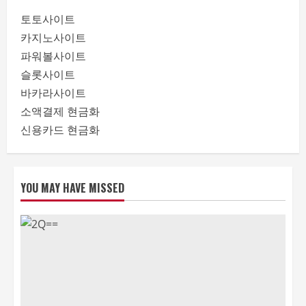
토토사이트
카지노사이트
파워볼사이트
슬롯사이트
바카라사이트
소액결제 현금화
신용카드 현금화
YOU MAY HAVE MISSED