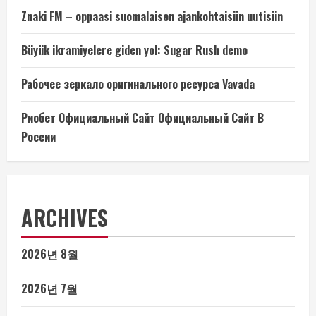
Znaki FM – oppaasi suomalaisen ajankohtaisiin uutisiin
Büyük ikramiyelere giden yol: Sugar Rush demo
Рабочее зеркало оригинального ресурса Vavada
Риобет Официальный Сайт Официальный Сайт В
России
ARCHIVES
2026년 8월
2026년 7월