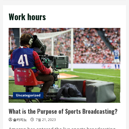
Work hours
Uncategorized
What is the Purpose of Sports Broadcasting?
솔카지노
7월 21, 2023