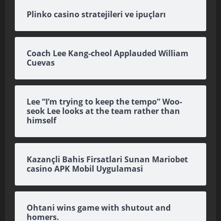
Plinko casino stratejileri ve ipuçları
Coach Lee Kang-cheol Applauded William
Cuevas
Lee “I’m trying to keep the tempo” Woo-
seok Lee looks at the team rather than
himself
Kazançli Bahis Firsatlari Sunan Mariobet
casino APK Mobil Uygulamasi
Ohtani wins game with shutout and
homers.