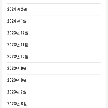
2024년 2월
2024년 1월
2023년 12월
2023년 11월
2023년 10월
2023년 9월
2023년 8월
2023년 7월
2023년 6월