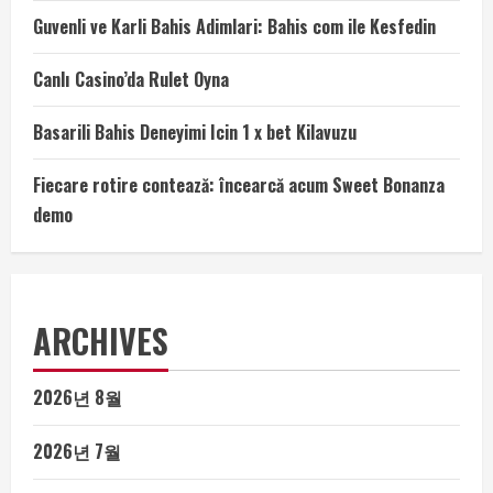
Guvenli ve Karli Bahis Adimlari: Bahis com ile Kesfedin
Canlı Casino’da Rulet Oyna
Basarili Bahis Deneyimi Icin 1 x bet Kilavuzu
Fiecare rotire contează: încearcă acum Sweet Bonanza
demo
ARCHIVES
2026년 8월
2026년 7월