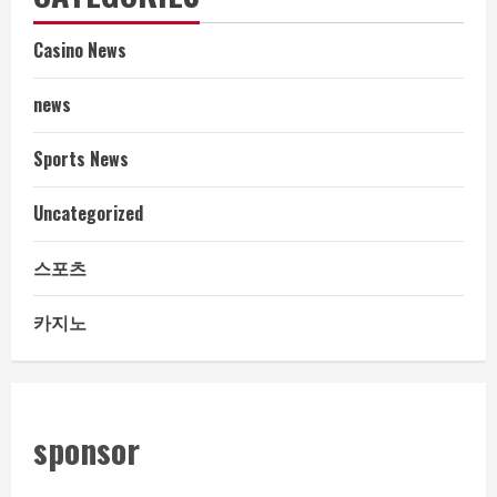
Casino News
news
Sports News
Uncategorized
스포츠
카지노
sponsor