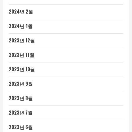
2024년 2월
2024년 1월
2023년 12월
2023년 11월
2023년 10월
2023년 9월
2023년 8월
2023년 7월
2023년 6월