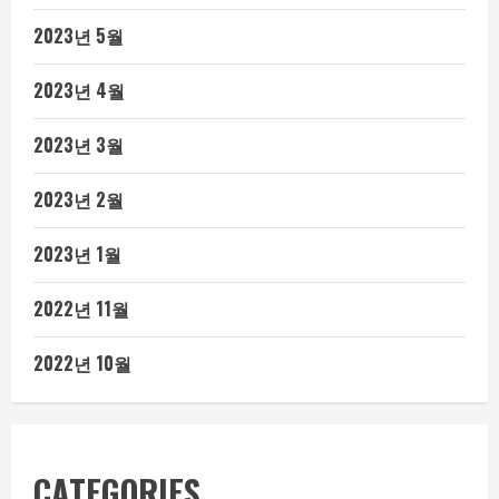
2023년 5월
2023년 4월
2023년 3월
2023년 2월
2023년 1월
2022년 11월
2022년 10월
CATEGORIES