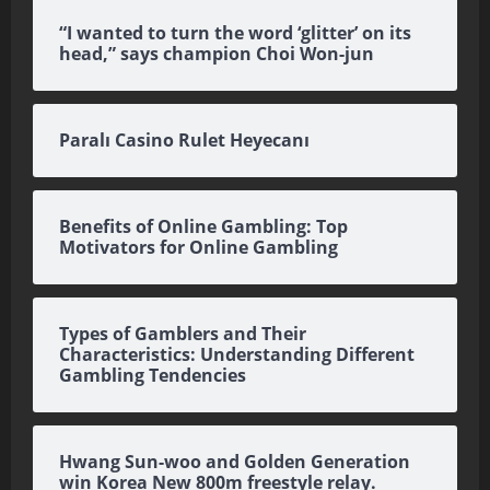
“I wanted to turn the word ‘glitter’ on its
head,” says champion Choi Won-jun
Paralı Casino Rulet Heyecanı
Benefits of Online Gambling: Top
Motivators for Online Gambling
Types of Gamblers and Their
Characteristics: Understanding Different
Gambling Tendencies
Hwang Sun-woo and Golden Generation
win Korea New 800m freestyle relay.