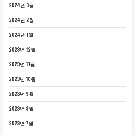
2024년 3월
2024년 2월
2024년 1월
2023년 12월
2023년 11월
2023년 10월
2023년 9월
2023년 8월
2023년 7월