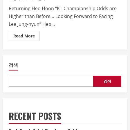
Returning Heo Hoon “KT Championship Odds are
Higher than Before… Looking Forward to Facing
Lee Jung-hyun” Heo...
Read
Read More
more
about
Returning
Heo
Hoon,
KT
검색
Championship
Odds
are
Higher
검색
RECENT POSTS