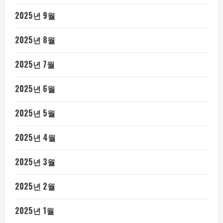
2025년 9월
2025년 8월
2025년 7월
2025년 6월
2025년 5월
2025년 4월
2025년 3월
2025년 2월
2025년 1월