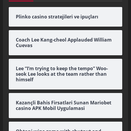
Plinko casino stratejileri ve ipuçları
Coach Lee Kang-cheol Applauded William
Cuevas
Lee “I’m trying to keep the tempo” Woo-
seok Lee looks at the team rather than
himself
Kazançli Bahis Firsatlari Sunan Mariobet
casino APK Mobil Uygulamasi