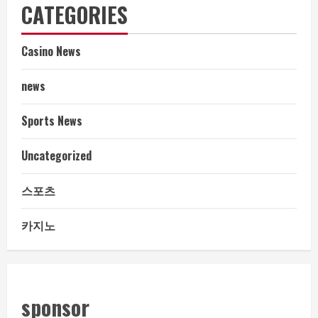
CATEGORIES
Casino News
news
Sports News
Uncategorized
스포츠
카지노
sponsor