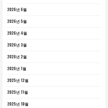
2026년 6월
2026년 5월
2026년 4월
2026년 3월
2026년 2월
2026년 1월
2025년 12월
2025년 11월
2025년 10월