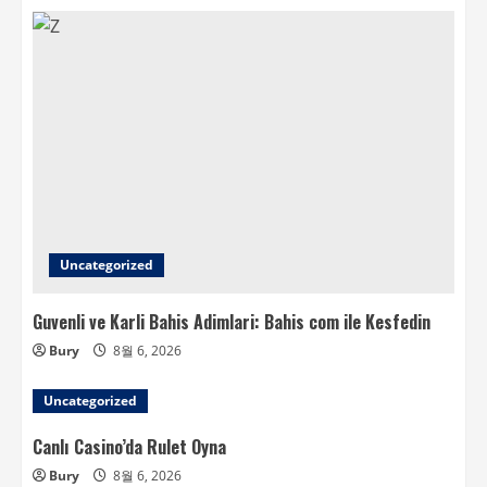
Uncategorized
Guvenli ve Karli Bahis Adimlari: Bahis com ile Kesfedin
Bury
8월 6, 2026
Uncategorized
Canlı Casino’da Rulet Oyna
Bury
8월 6, 2026