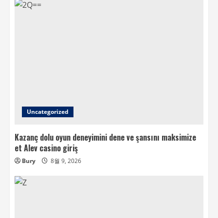
Uncategorized
Kazanç dolu oyun deneyimini dene ve şansını maksimize
et Alev casino giriş
Bury
8월 9, 2026