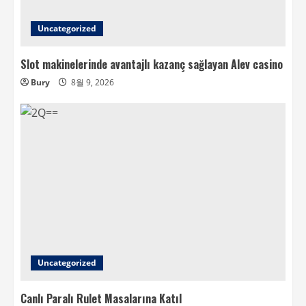
Uncategorized
Slot makinelerinde avantajlı kazanç sağlayan Alev casino
Bury
8월 9, 2026
Uncategorized
Canlı Paralı Rulet Masalarına Katıl