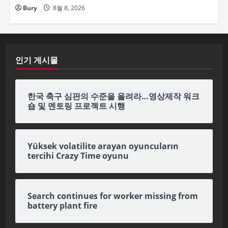
Bury
8월 8, 2026
인기 게시물
한국 축구 심판의 수준을 올려라…영상제작 워크
숍 및 멘토링 프로젝트 시행
Yüksek volatilite arayan oyuncuların
tercihi Crazy Time oyunu
Search continues for worker missing from
battery plant fire