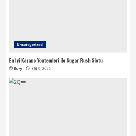
Uncategorized
En Iyi Kazanc Yontemleri ile Sugar Rush Slotu
Bury
8월 9, 2026