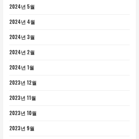
2024년 5월
2024년 4월
2024년 3월
2024년 2월
2024년 1월
2023년 12월
2023년 11월
2023년 10월
2023년 9월