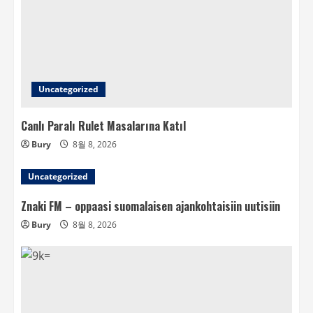
Uncategorized
Canlı Paralı Rulet Masalarına Katıl
Bury
8월 8, 2026
Uncategorized
Znaki FM – oppaasi suomalaisen ajankohtaisiin uutisiin
Bury
8월 8, 2026