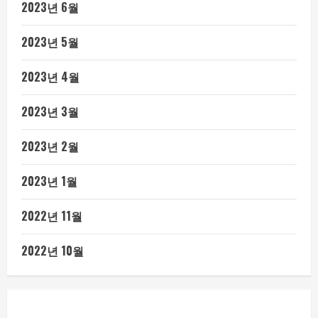
2023년 6월
2023년 5월
2023년 4월
2023년 3월
2023년 2월
2023년 1월
2022년 11월
2022년 10월