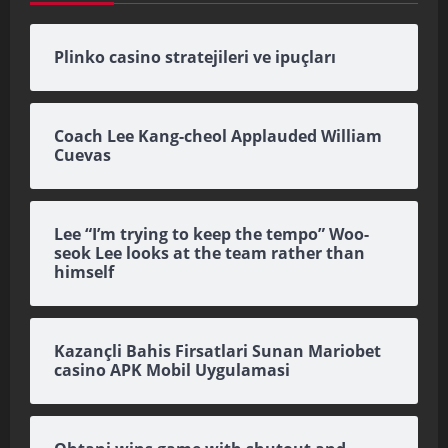
Plinko casino stratejileri ve ipuçları
Coach Lee Kang-cheol Applauded William
Cuevas
Lee “I’m trying to keep the tempo” Woo-
seok Lee looks at the team rather than
himself
Kazançli Bahis Firsatlari Sunan Mariobet
casino APK Mobil Uygulamasi