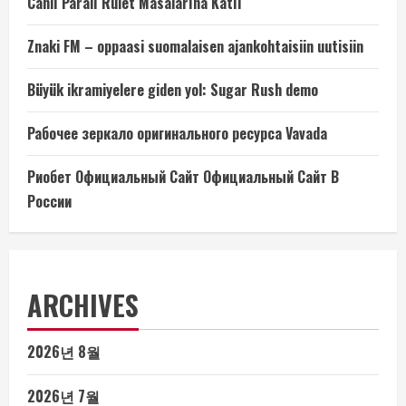
Canlı Paralı Rulet Masalarına Katıl
Znaki FM – oppaasi suomalaisen ajankohtaisiin uutisiin
Büyük ikramiyelere giden yol: Sugar Rush demo
Рабочее зеркало оригинального ресурса Vavada
Риобет Официальный Сайт Официальный Сайт В
России
ARCHIVES
2026년 8월
2026년 7월