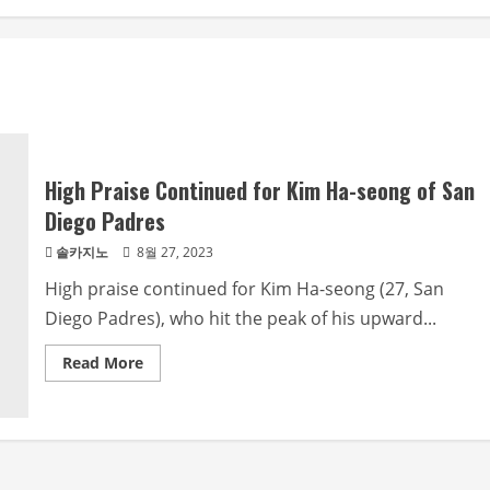
High Praise Continued for Kim Ha-seong of San
Diego Padres
솔카지노
8월 27, 2023
High praise continued for Kim Ha-seong (27, San
Diego Padres), who hit the peak of his upward...
Read
Read More
more
about
High
Praise
Continued
for
Kim
Ha-