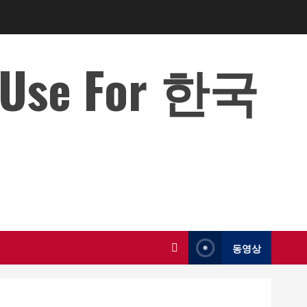
o Use For 한국
동영상