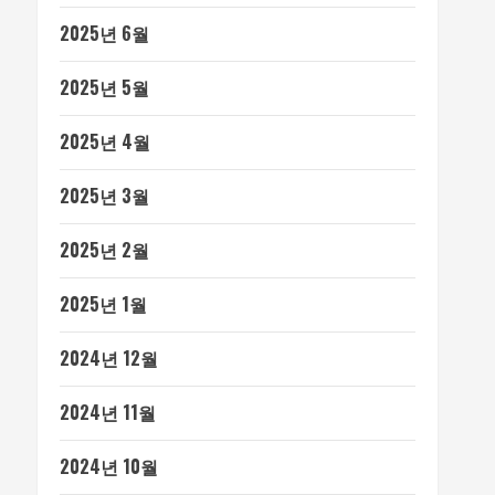
2025년 6월
2025년 5월
2025년 4월
2025년 3월
2025년 2월
2025년 1월
2024년 12월
2024년 11월
2024년 10월