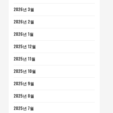
2026년 3월
2026년 2월
2026년 1월
2025년 12월
2025년 11월
2025년 10월
2025년 9월
2025년 8월
2025년 7월