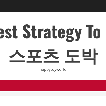
Best Strategy T
스포츠 도박
happytoyworld