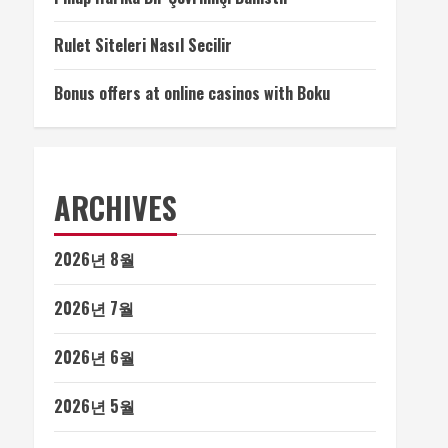
Rulet Siteleri Nasıl Secilir
Bonus offers at online casinos with Boku
ARCHIVES
2026년 8월
2026년 7월
2026년 6월
2026년 5월