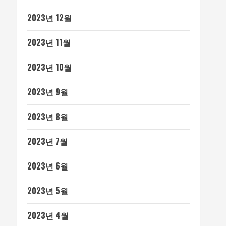
2023년 12월
2023년 11월
2023년 10월
2023년 9월
2023년 8월
2023년 7월
2023년 6월
2023년 5월
2023년 4월