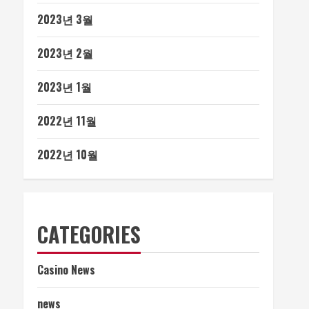
2023년 3월
2023년 2월
2023년 1월
2022년 11월
2022년 10월
CATEGORIES
Casino News
news