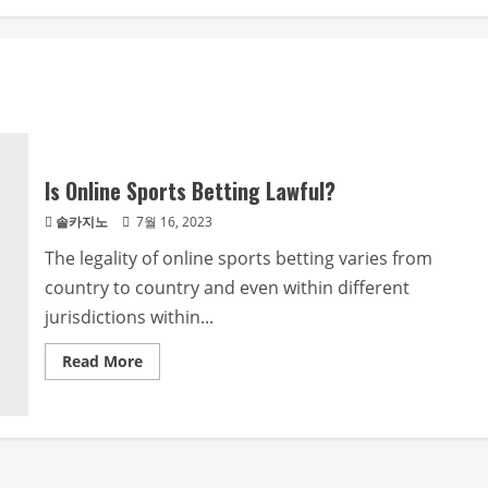
Is Online Sports Betting Lawful?
솔카지노
7월 16, 2023
The legality of online sports betting varies from
country to country and even within different
jurisdictions within...
Read
Read More
more
about
Is
Online
Sports
Betting
Lawful?