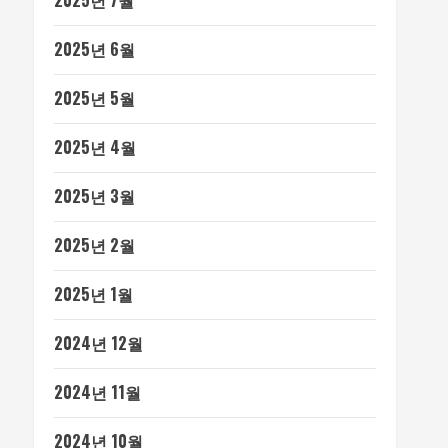
2025년 7월
2025년 6월
2025년 5월
2025년 4월
2025년 3월
2025년 2월
2025년 1월
2024년 12월
2024년 11월
2024년 10월