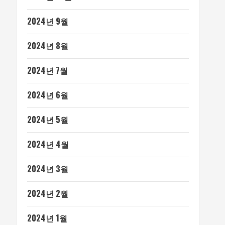
2024년 9월
2024년 8월
2024년 7월
2024년 6월
2024년 5월
2024년 4월
2024년 3월
2024년 2월
2024년 1월