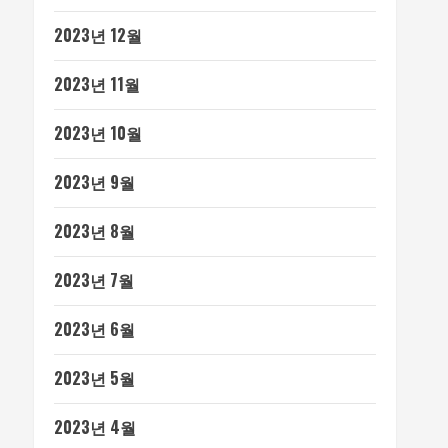
2023년 12월
2023년 11월
2023년 10월
2023년 9월
2023년 8월
2023년 7월
2023년 6월
2023년 5월
2023년 4월