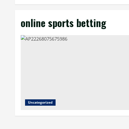
online sports betting
Uncategorized