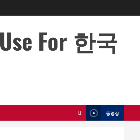
o Use For 한국
동영상