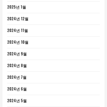
2025년 1월
2024년 12월
2024년 11월
2024년 10월
2024년 9월
2024년 8월
2024년 7월
2024년 6월
2024년 5월