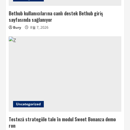
Bethub kullanıcılarına canlı destek Bethub giriş
sayfasında sağlanıyor
Bury
8월 7, 2026
Uncategorized
Testeză strategiile tale în modul Sweet Bonanza demo
ron