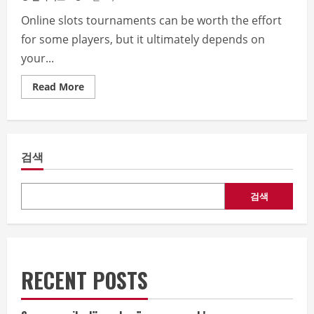
Online slots tournaments can be worth the effort
for some players, but it ultimately depends on
your...
Read
Read More
more
about
ARE
ONLINE
SLOTS
TOURNAMENTS
검색
WORTH
THE
EFFORT?
￼
검색
RECENT POSTS