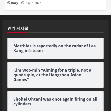
Bury
8월 7, 2026
인기 게시물
Matthias is reportedly on the radar of Lee
Kang-in’s team
Kim Woo-min “Aiming for a triple, not a
quadruple, at the Hangzhou Asian
Games”
Shohei Ohtani was once again firing on all
cylinders