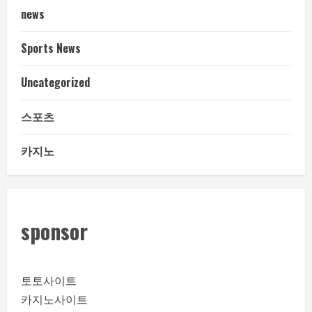
news
Sports News
Uncategorized
스포츠
카지노
sponsor
토토사이트
카지노사이트