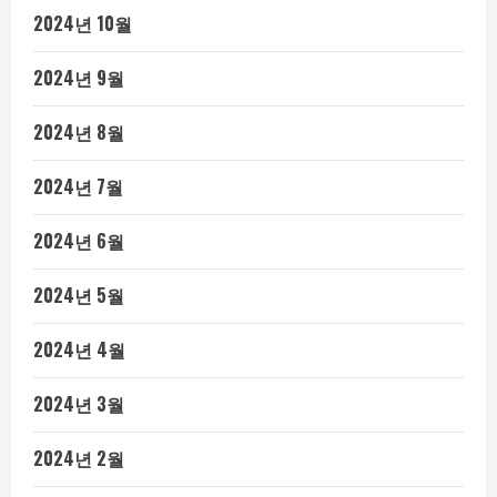
2024년 10월
2024년 9월
2024년 8월
2024년 7월
2024년 6월
2024년 5월
2024년 4월
2024년 3월
2024년 2월