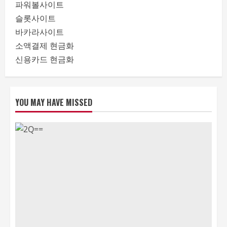
파워볼사이트
슬롯사이트
바카라사이트
소액결제 현금화
신용카드 현금화
YOU MAY HAVE MISSED