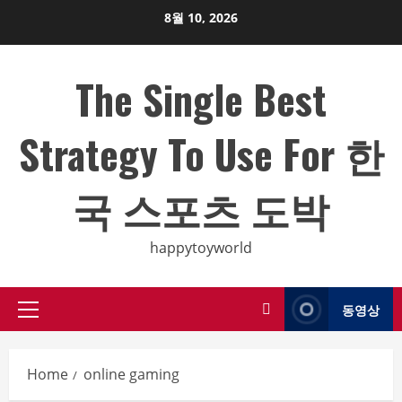
Skip
8월 10, 2026
to
content
The Single Best
Strategy To Use For 한
국 스포츠 도박
happytoyworld
동영상
Primary
Menu
Home
online gaming