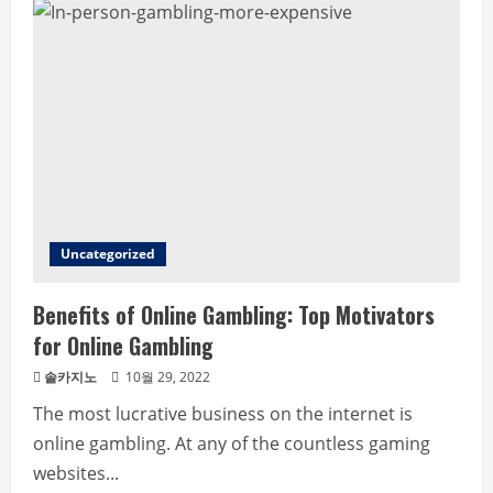
the
Secrets
to
Becoming
a
Successful
Cash
Game
Player
by
Playing
Online
Cash
Games
Uncategorized
Benefits of Online Gambling: Top Motivators
for Online Gambling
솔카지노
10월 29, 2022
The most lucrative business on the internet is
online gambling. At any of the countless gaming
websites...