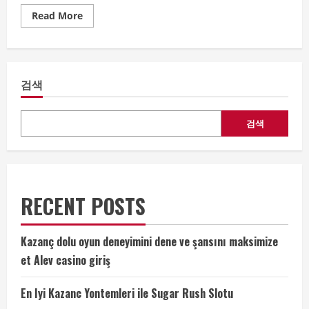
Read
Read More
more
about
Benefits
of
Online
Gambling:
검색
Top
Motivators
for
Online
Gambling
검색
RECENT POSTS
Kazanç dolu oyun deneyimini dene ve şansını maksimize
et Alev casino giriş
En Iyi Kazanc Yontemleri ile Sugar Rush Slotu