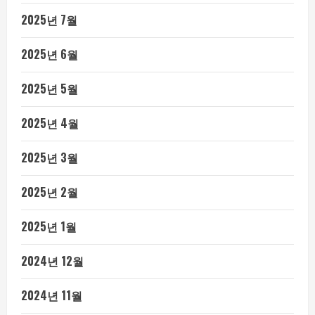
2025년 7월
2025년 6월
2025년 5월
2025년 4월
2025년 3월
2025년 2월
2025년 1월
2024년 12월
2024년 11월