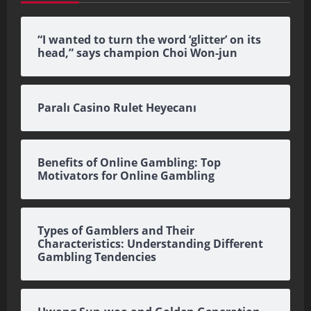
“I wanted to turn the word ‘glitter’ on its
head,” says champion Choi Won-jun
Paralı Casino Rulet Heyecanı
Benefits of Online Gambling: Top
Motivators for Online Gambling
Types of Gamblers and Their
Characteristics: Understanding Different
Gambling Tendencies