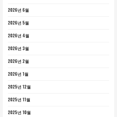
2026년 6월
2026년 5월
2026년 4월
2026년 3월
2026년 2월
2026년 1월
2025년 12월
2025년 11월
2025년 10월