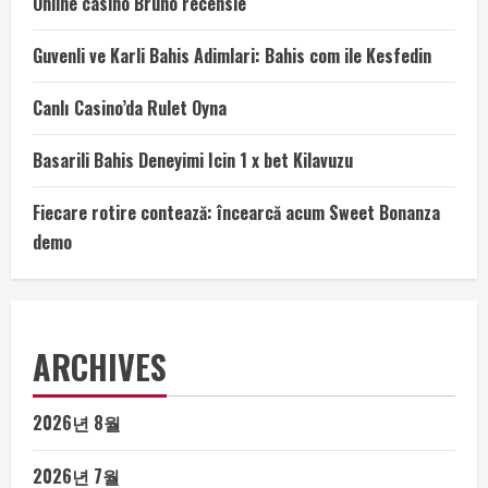
Online casino Bruno recensie
Guvenli ve Karli Bahis Adimlari: Bahis com ile Kesfedin
Canlı Casino’da Rulet Oyna
Basarili Bahis Deneyimi Icin 1 x bet Kilavuzu
Fiecare rotire contează: încearcă acum Sweet Bonanza
demo
ARCHIVES
2026년 8월
2026년 7월