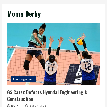
Moma Derby
Uncategorized
GS Catex Defeats Hyundai Engineering &
Construction
솔카지노
4월 22, 2024