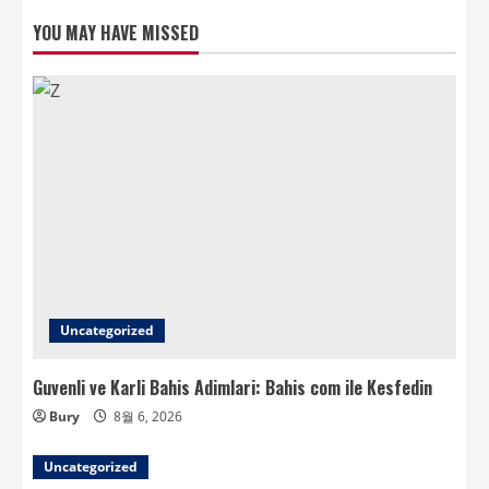
YOU MAY HAVE MISSED
Uncategorized
Guvenli ve Karli Bahis Adimlari: Bahis com ile Kesfedin
Bury
8월 6, 2026
Uncategorized