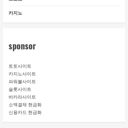
카지노
sponsor
토토사이트
카지노사이트
파워볼사이트
슬롯사이트
바카라사이트
소액결제 현금화
신용카드 현금화