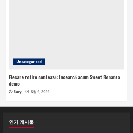
Uncategorized
Fiecare rotire contează: încearcă acum Sweet Bonanza
demo
Bury
8월 6, 2026
인기 게시물