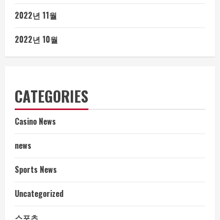
2022년 11월
2022년 10월
CATEGORIES
Casino News
news
Sports News
Uncategorized
스포츠