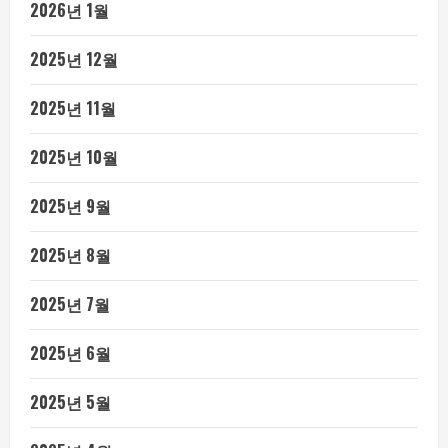
2026년 1월
2025년 12월
2025년 11월
2025년 10월
2025년 9월
2025년 8월
2025년 7월
2025년 6월
2025년 5월