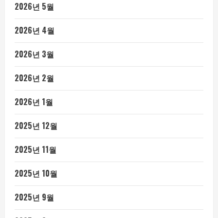
2026년 5월
2026년 4월
2026년 3월
2026년 2월
2026년 1월
2025년 12월
2025년 11월
2025년 10월
2025년 9월