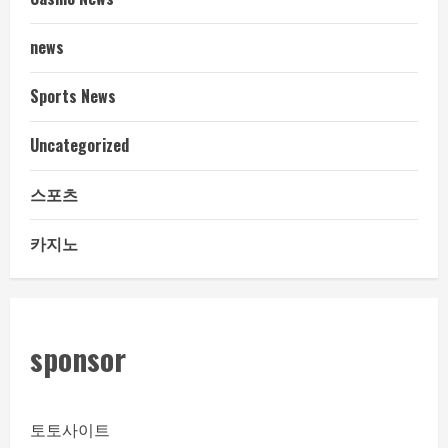
news
Sports News
Uncategorized
스포츠
카지노
sponsor
토토사이트