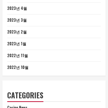
2023년 4월
2023년 3월
2023년 2월
2023년 1월
2022년 11월
2022년 10월
CATEGORIES
Casino News