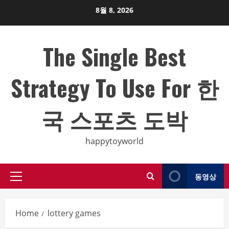
Skip
8월 8, 2026
to
content
The Single Best
Strategy To Use For 한
국 스포츠 도박
happytoyworld
동영상
Primary
Menu
Home
lottery games