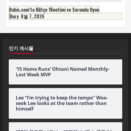
Bahis.com’ta Bütçe Yönetimi ve Sorumlu Oyun
Bury
8월 7, 2026
인기 게시물
’15 Home Runs’ Ohtani Named Monthly-
Last Week MVP
Lee “I’m trying to keep the tempo” Woo-
seok Lee looks at the team rather than
himself