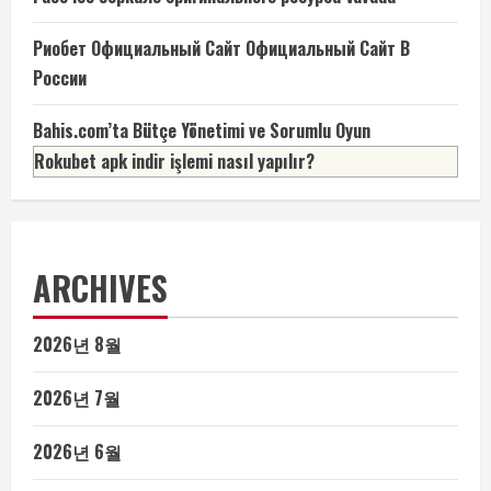
Риобет Официальный Сайт Официальный Сайт В
России
Bahis.com’ta Bütçe Yönetimi ve Sorumlu Oyun
Rokubet apk indir işlemi nasıl yapılır?
ARCHIVES
2026년 8월
2026년 7월
2026년 6월