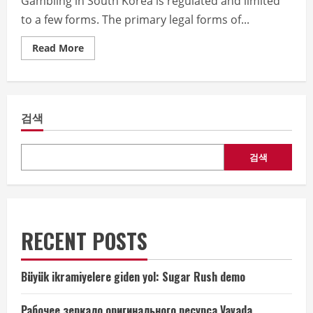
Gambling in South Korea is regulated and limited
to a few forms. The primary legal forms of...
Read
Read More
more
about
Gambling
in
south
korea?
검색
검색
RECENT POSTS
Büyük ikramiyelere giden yol: Sugar Rush demo
Рабочее зеркало оригинального ресурса Vavada