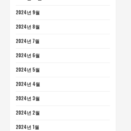
2024년 9월
2024년 8월
2024년 7월
2024년 6월
2024년 5월
2024년 4월
2024년 3월
2024년 2월
2024년 1월