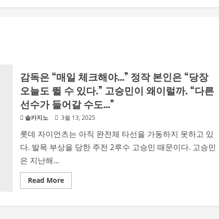
감독은 “매일 체크해야…” 정작 본인은 “당장
오늘도 뛸 수 있다.” 고승민이 왜이럴까. “다른
선수가 들어갈 수도…”
솔카지노
3월 13, 2025
롯데 자이언츠는 아직 완전체 타선을 가동하지 못하고 있
다. 발목 부상을 당한 주전 2루수 고승민 때문이다. 고승민
은 지난해...
Read
Read More
more
about
감
독
은