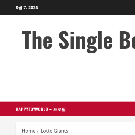
Skip
8월 7, 2026
to
content
The Single 
HAPPYTOYWORLD – 프로필
Home
Lotte Giants