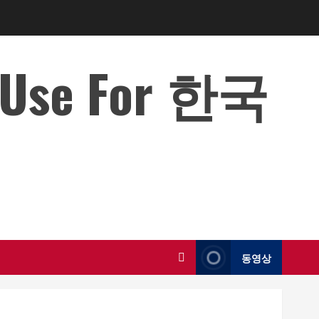
o Use For 한국
동영상