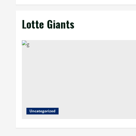
Lotte Giants
Uncategorized