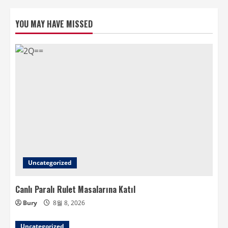
YOU MAY HAVE MISSED
Uncategorized
Canlı Paralı Rulet Masalarına Katıl
Bury
8월 8, 2026
Uncategorized