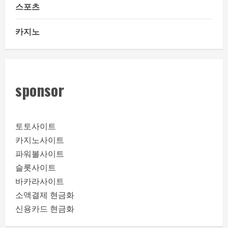
스포츠
카지노
sponsor
토토사이트
카지노사이트
파워볼사이트
슬롯사이트
바카라사이트
소액결제 현금화
신용카드 현금화