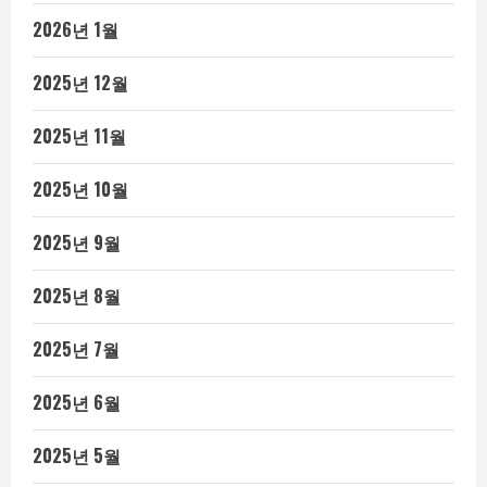
2026년 1월
2025년 12월
2025년 11월
2025년 10월
2025년 9월
2025년 8월
2025년 7월
2025년 6월
2025년 5월