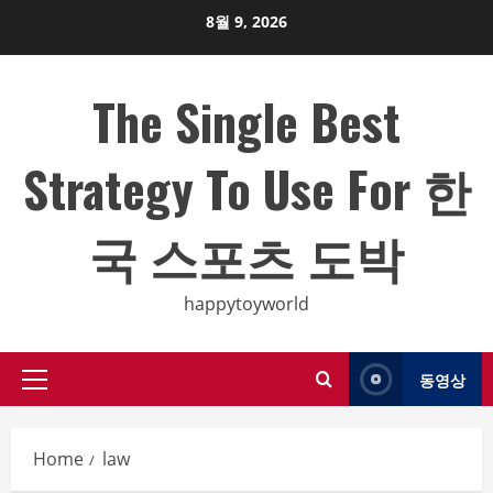
Skip
8월 9, 2026
to
content
The Single Best
Strategy To Use For 한
국 스포츠 도박
happytoyworld
동영상
Primary
Menu
Home
law