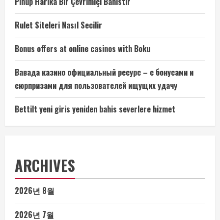
Pinup Harika Bir Çevrimiçi Bahistir
Rulet Siteleri Nasıl Secilir
Bonus offers at online casinos with Boku
Вавада казино официальный ресурс – с бонусами и
сюрпризами для пользователей ищущих удачу
Bettilt yeni giris yeniden bahis severlere hizmet
ARCHIVES
2026년 8월
2026년 7월