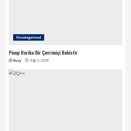
Uncategorized
Pinup Harika Bir Çevrimiçi Bahistir
Bury
8월 5, 2026