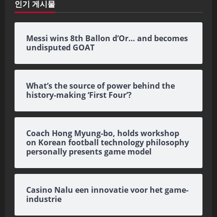
인기 게시물
Messi wins 8th Ballon d’Or… and becomes
undisputed GOAT
What’s the source of power behind the
history-making ‘First Four’?
Coach Hong Myung-bo, holds workshop
on Korean football technology philosophy
personally presents game model
Casino Nalu een innovatie voor het game-
industrie