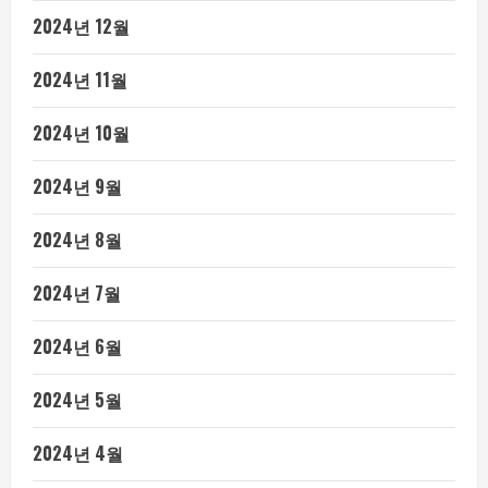
2024년 12월
2024년 11월
2024년 10월
2024년 9월
2024년 8월
2024년 7월
2024년 6월
2024년 5월
2024년 4월