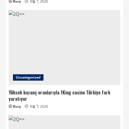
Bury
8월 7, 2026
Uncategorized
Yüksek kazanç oranlarıyla 1King casino Türkiye fark
yaratıyor
Bury
8월 7, 2026