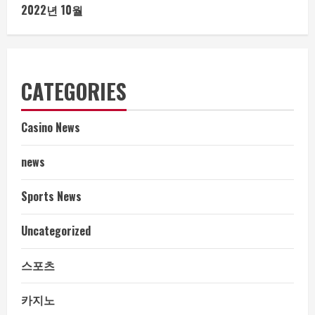
2022년 10월
CATEGORIES
Casino News
news
Sports News
Uncategorized
스포츠
카지노