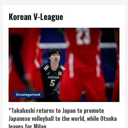
Korean V-League
Uncategorized
“Takahashi returns to Japan to promote
Japanese volleyball to the world, while Otsuka
leaves for Milan