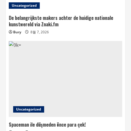
Uncategorized
De belangrijkste makers achter de huidige nationale
kunstwereld via Znaki.fm
Bury
8월 7, 2026
Uncategorized
Spaceman ile düşmeden önce para çek!