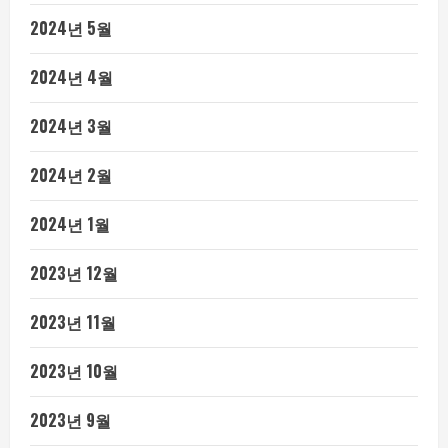
2024년 5월
2024년 4월
2024년 3월
2024년 2월
2024년 1월
2023년 12월
2023년 11월
2023년 10월
2023년 9월