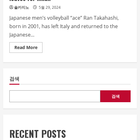
솔카지노
5월 29, 2024
Japanese men’s volleyball “ace” Ran Takahashi,
born in 2001, has left Italy and returned to the
Japanese...
Read
Read More
more
about
“Takahashi
returns
to
Japan
검색
to
promote
Japanese
volleyball
to
검색
the
world,
while
Otsuka
leaves
for
Milan
RECENT POSTS