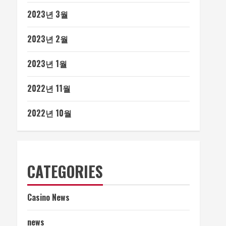
2023년 3월
2023년 2월
2023년 1월
2022년 11월
2022년 10월
CATEGORIES
Casino News
news