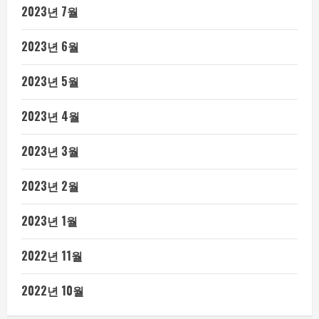
2023년 7월
2023년 6월
2023년 5월
2023년 4월
2023년 3월
2023년 2월
2023년 1월
2022년 11월
2022년 10월