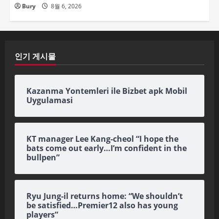
Bury
8월 6, 2026
인기 게시물
Kazanma Yontemleri ile Bizbet apk Mobil
Uygulamasi
KT manager Lee Kang-cheol “I hope the
bats come out early…I’m confident in the
bullpen”
Ryu Jung-il returns home: “We shouldn’t
be satisfied…Premier12 also has young
players”