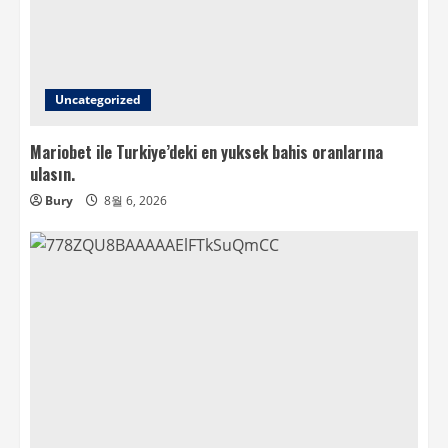
Uncategorized
Mariobet ile Turkiye’deki en yuksek bahis oranlarına
ulasın.
Bury
8월 6, 2026