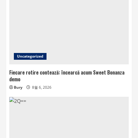
Uncategorized
Fiecare rotire contează: încearcă acum Sweet Bonanza
demo
Bury
8월 6, 2026