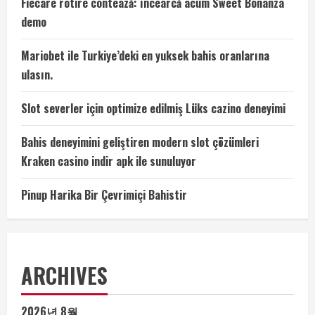
Fiecare rotire contează: încearcă acum Sweet Bonanza
demo
Mariobet ile Turkiye’deki en yuksek bahis oranlarına
ulasın.
Slot severler için optimize edilmiş Lüks cazino deneyimi
Bahis deneyimini geliştiren modern slot çözümleri
Kraken casino indir apk ile sunuluyor
Pinup Harika Bir Çevrimiçi Bahistir
ARCHIVES
2026년 8월