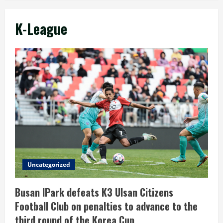
K-League
Uncategorized
Busan IPark defeats K3 Ulsan Citizens
Football Club on penalties to advance to the
third round of the Korea Cup