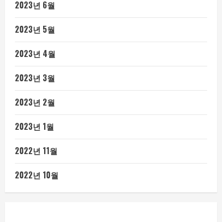
2023년 6월
2023년 5월
2023년 4월
2023년 3월
2023년 2월
2023년 1월
2022년 11월
2022년 10월