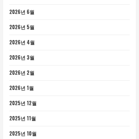
2026년 6월
2026년 5월
2026년 4월
2026년 3월
2026년 2월
2026년 1월
2025년 12월
2025년 11월
2025년 10월