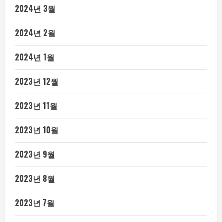
2024년 3월
2024년 2월
2024년 1월
2023년 12월
2023년 11월
2023년 10월
2023년 9월
2023년 8월
2023년 7월