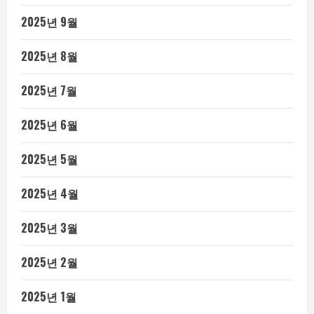
2025년 9월
2025년 8월
2025년 7월
2025년 6월
2025년 5월
2025년 4월
2025년 3월
2025년 2월
2025년 1월