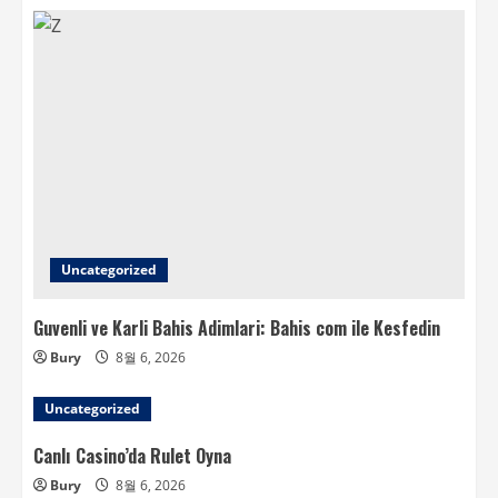
Uncategorized
Guvenli ve Karli Bahis Adimlari: Bahis com ile Kesfedin
Bury
8월 6, 2026
Uncategorized
Canlı Casino’da Rulet Oyna
Bury
8월 6, 2026