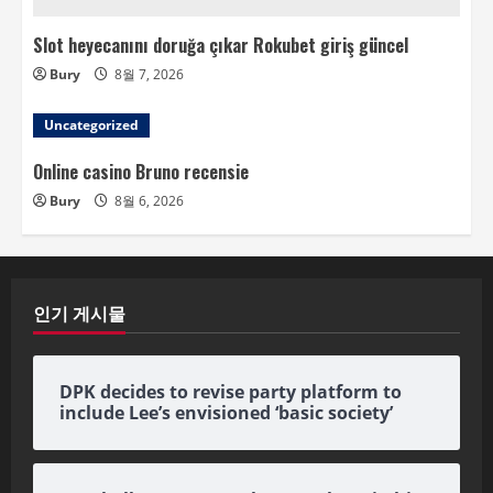
Slot heyecanını doruğa çıkar Rokubet giriş güncel
Bury
8월 7, 2026
Uncategorized
Online casino Bruno recensie
Bury
8월 6, 2026
인기 게시물
DPK decides to revise party platform to
include Lee’s envisioned ‘basic society’