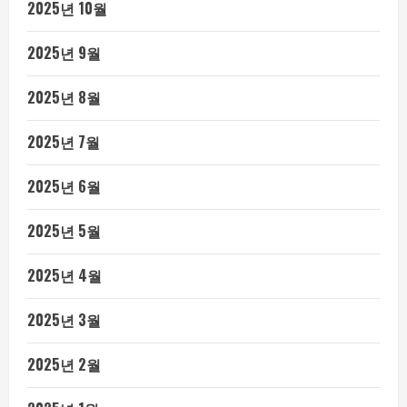
2025년 10월
2025년 9월
2025년 8월
2025년 7월
2025년 6월
2025년 5월
2025년 4월
2025년 3월
2025년 2월