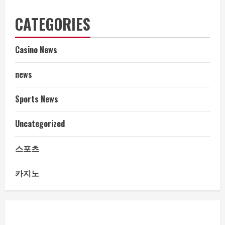
CATEGORIES
Casino News
news
Sports News
Uncategorized
스포츠
카지노