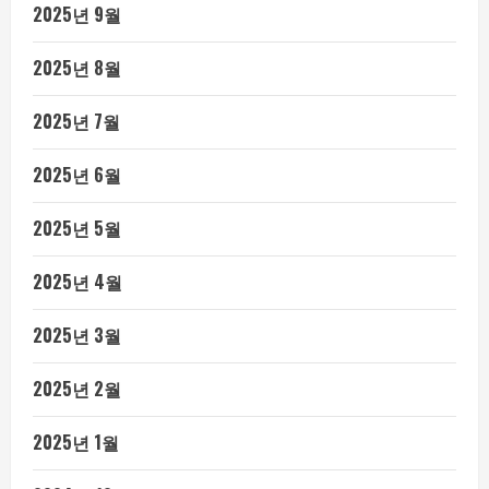
2025년 9월
2025년 8월
2025년 7월
2025년 6월
2025년 5월
2025년 4월
2025년 3월
2025년 2월
2025년 1월