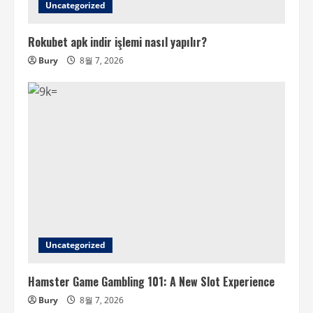
Uncategorized
Rokubet apk indir işlemi nasıl yapılır?
Bury
8월 7, 2026
Uncategorized
Hamster Game Gambling 101: A New Slot Experience
Bury
8월 7, 2026