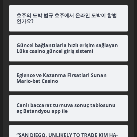
호주의 도박 법규 호주에서 온라인 도박이 합법
인가요?
Güncel bağlantılarla hızlı erişim sağlayan
Lüks casino güncel giriş sistemi
Eglence ve Kazanma Firsatlari Sunan
Mario-bet Casino
Canlı baccarat turnuva sonuç tablosunu
aç Betandyou app ile
“SAN DIEGO, UNLIKELY TO TRADE KIM HA-