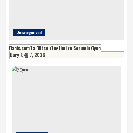
Uncategorized
Bahis.com’ta Bütçe Yönetimi ve Sorumlu Oyun
Bury
8월 7, 2026