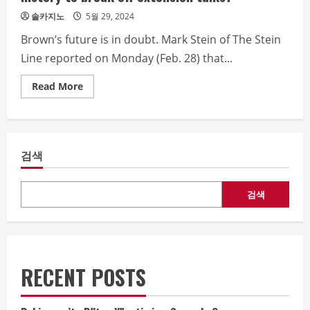
솔카지노
5월 29, 2024
Brown’s future is in doubt. Mark Stein of The Stein
Line reported on Monday (Feb. 28) that...
Read
Read More
more
about
Liquidation
of
17-
year
검색
dark
ages→First
unanimous
supervisory
award
검색
commander
in
history
to
break
off
extension
RECENT POSTS
talks?