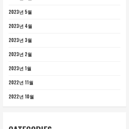
2023년 5월
2023년 4월
2023년 3월
2023년 2월
2023년 1월
2022년 11월
2022년 10월