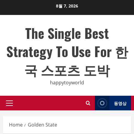
Skip
8월 7, 2026
to
content
The Single Best
Strategy To Use For 한
국 스포츠 도박
happytoyworld
동영상
Primary
Menu
Home
Golden State