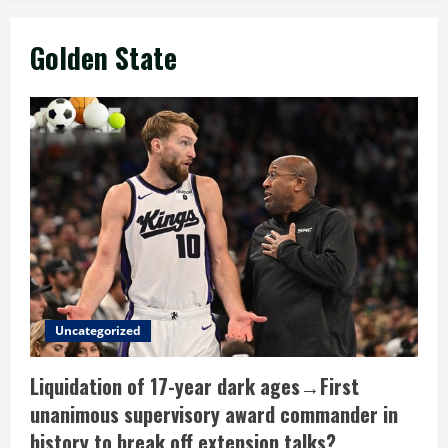
Golden State
Uncategorized
Liquidation of 17-year dark ages→First
unanimous supervisory award commander in
history to break off extension talks?