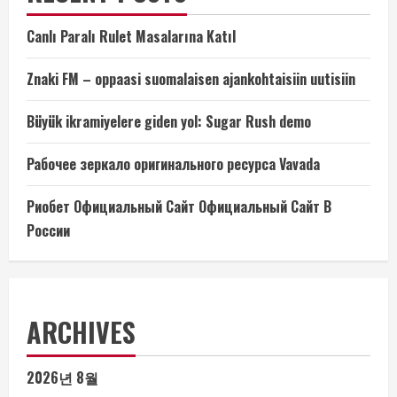
Canlı Paralı Rulet Masalarına Katıl
Znaki FM – oppaasi suomalaisen ajankohtaisiin uutisiin
Büyük ikramiyelere giden yol: Sugar Rush demo
Рабочее зеркало оригинального ресурса Vavada
Риобет Официальный Сайт Официальный Сайт В
России
ARCHIVES
2026년 8월