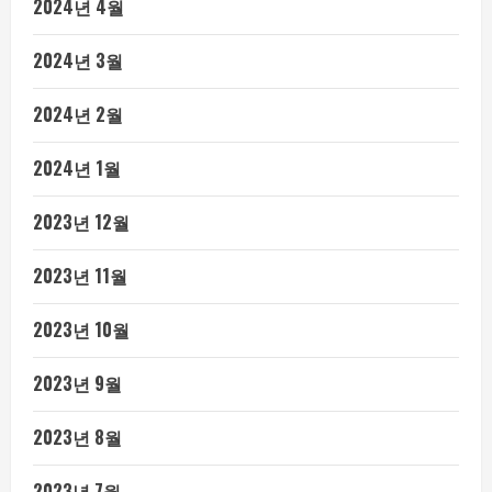
2024년 4월
2024년 3월
2024년 2월
2024년 1월
2023년 12월
2023년 11월
2023년 10월
2023년 9월
2023년 8월
2023년 7월