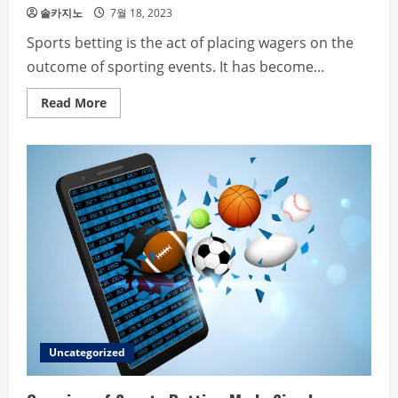
솔카지노
7월 18, 2023
Sports betting is the act of placing wagers on the
outcome of sporting events. It has become...
Read
Read More
more
about
Sports
Betting
Information
Uncategorized