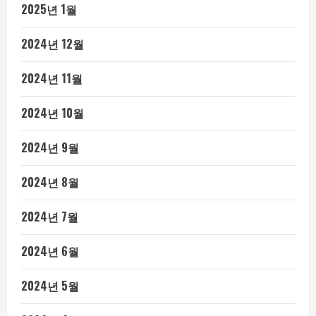
2025년 1월
2024년 12월
2024년 11월
2024년 10월
2024년 9월
2024년 8월
2024년 7월
2024년 6월
2024년 5월