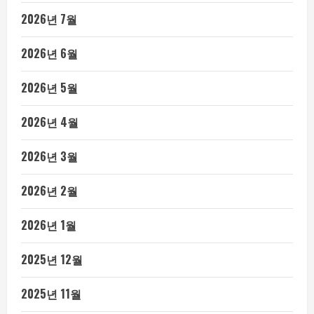
2026년 7월
2026년 6월
2026년 5월
2026년 4월
2026년 3월
2026년 2월
2026년 1월
2025년 12월
2025년 11월