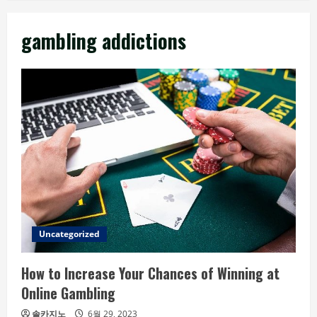
gambling addictions
Uncategorized
How to Increase Your Chances of Winning at
Online Gambling
솔카지노
6월 29, 2023