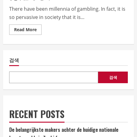
There have been millennia of gambling. In fact, it is
so pervasive in society that it is...
Read
Read More
more
about
How
to
Increase
Your
검색
Chances
of
Winning
at
Online
검색
Gambling
RECENT POSTS
De belangrijkste makers achter de huidige nationale