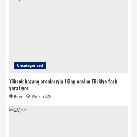
Uncategorized
Yüksek kazanç oranlarıyla 1King casino Türkiye fark
yaratıyor
Bury
8월 7, 2026