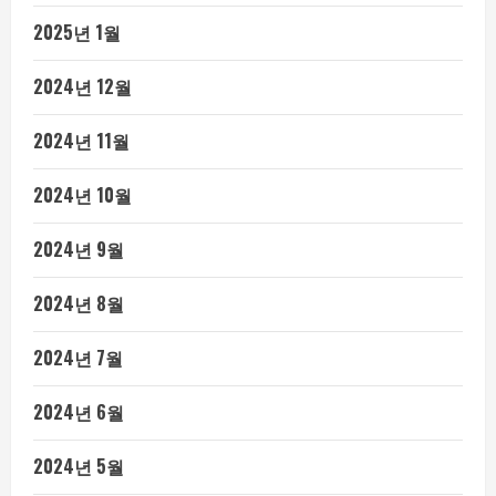
2025년 1월
2024년 12월
2024년 11월
2024년 10월
2024년 9월
2024년 8월
2024년 7월
2024년 6월
2024년 5월