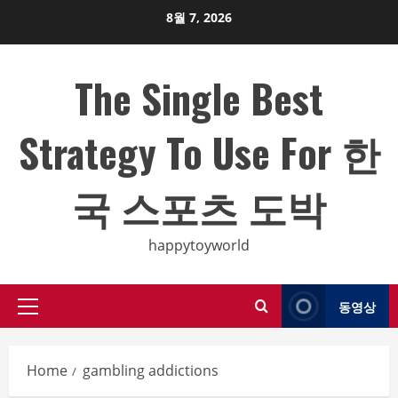
Skip
8월 7, 2026
to
content
The Single Best
Strategy To Use For 한
국 스포츠 도박
happytoyworld
동영상
Primary
Menu
Home
gambling addictions