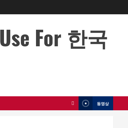
o Use For 한국
동영상