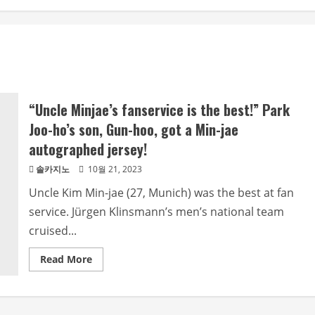
“Uncle Minjae’s fanservice is the best!” Park
Joo-ho’s son, Gun-hoo, got a Min-jae
autographed jersey!
솔카지노
10월 21, 2023
Uncle Kim Min-jae (27, Munich) was the best at fan
service. Jürgen Klinsmann’s men’s national team
cruised...
Read
Read More
more
about
“Uncle
Minjae’s
fanservice