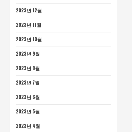
2023년 12월
2023년 11월
2023년 10월
2023년 9월
2023년 8월
2023년 7월
2023년 6월
2023년 5월
2023년 4월