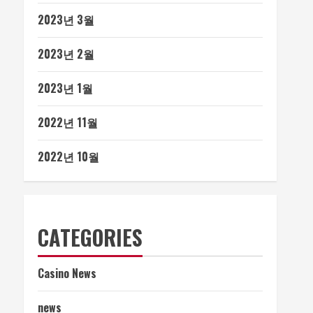
2023년 3월
2023년 2월
2023년 1월
2022년 11월
2022년 10월
CATEGORIES
Casino News
news