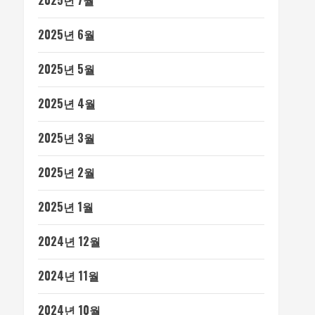
2025년 7월
2025년 6월
2025년 5월
2025년 4월
2025년 3월
2025년 2월
2025년 1월
2024년 12월
2024년 11월
2024년 10월