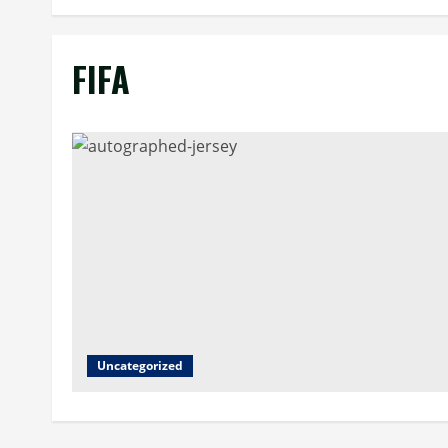
FIFA
Uncategorized