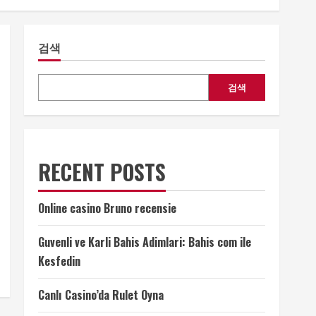
검색
검색
RECENT POSTS
Online casino Bruno recensie
Guvenli ve Karli Bahis Adimlari: Bahis com ile
Kesfedin
Canlı Casino’da Rulet Oyna