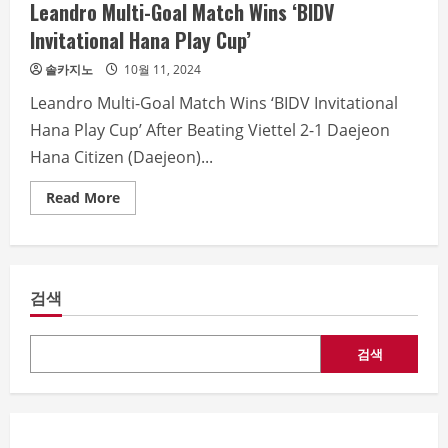
Leandro Multi-Goal Match Wins ‘BIDV
팀
들
Invitational Hana Play Cup’
의
쏟
아
솔카지노
10월 11, 2024
지
는
Leandro Multi-Goal Match Wins ‘BIDV Invitational
관
심!
Hana Play Cup’ After Beating Viettel 2-1 Daejeon
Hana Citizen (Daejeon)...
Read
Read More
more
about
Leandro
Multi-
Goal
Match
검색
Wins
‘BIDV
Invitational
Hana
Play
검색
Cup’