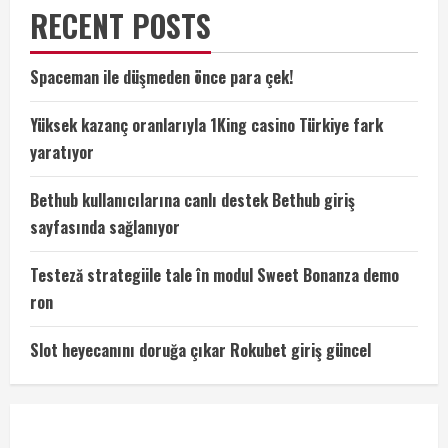
RECENT POSTS
Spaceman ile düşmeden önce para çek!
Yüksek kazanç oranlarıyla 1King casino Türkiye fark
yaratıyor
Bethub kullanıcılarına canlı destek Bethub giriş
sayfasında sağlanıyor
Testeză strategiile tale în modul Sweet Bonanza demo
ron
Slot heyecanını doruğa çıkar Rokubet giriş güncel