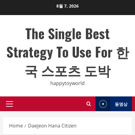
Skip
8월 7, 2026
to
content
The Single Best
Strategy To Use For 한
국 스포츠 도박
happytoyworld
동영상
Primary
Menu
Home
Daejeon Hana Citizen