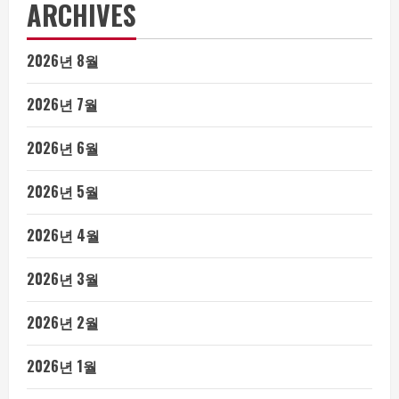
ARCHIVES
2026년 8월
2026년 7월
2026년 6월
2026년 5월
2026년 4월
2026년 3월
2026년 2월
2026년 1월