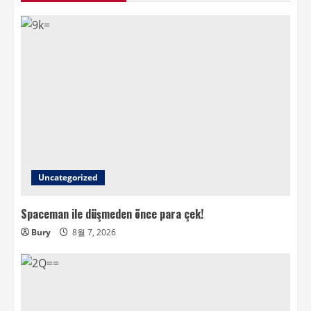
Uncategorized
Spaceman ile düşmeden önce para çek!
Bury
8월 7, 2026