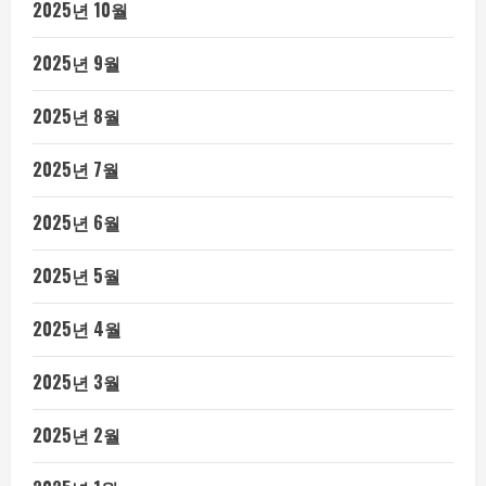
2025년 10월
2025년 9월
2025년 8월
2025년 7월
2025년 6월
2025년 5월
2025년 4월
2025년 3월
2025년 2월