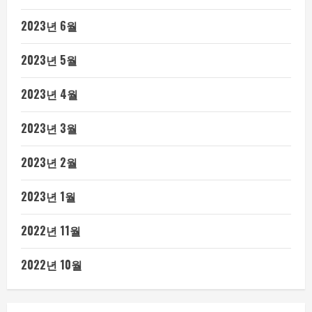
2023년 6월
2023년 5월
2023년 4월
2023년 3월
2023년 2월
2023년 1월
2022년 11월
2022년 10월