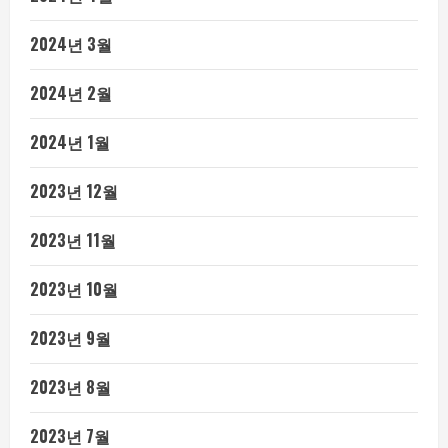
2024년 3월
2024년 2월
2024년 1월
2023년 12월
2023년 11월
2023년 10월
2023년 9월
2023년 8월
2023년 7월