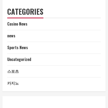
CATEGORIES
Casino News
news
Sports News
Uncategorized
스포츠
카지노