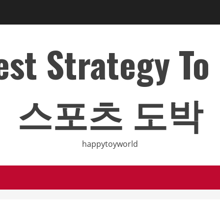
Best Strategy T
스포츠 도박
happytoyworld