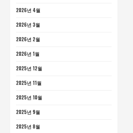
2026년 4월
2026년 3월
2026년 2월
2026년 1월
2025년 12월
2025년 11월
2025년 10월
2025년 9월
2025년 8월