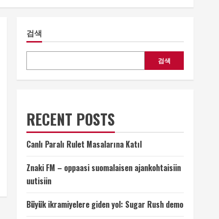
검색
검색
RECENT POSTS
Canlı Paralı Rulet Masalarına Katıl
Znaki FM – oppaasi suomalaisen ajankohtaisiin
uutisiin
Büyük ikramiyelere giden yol: Sugar Rush demo