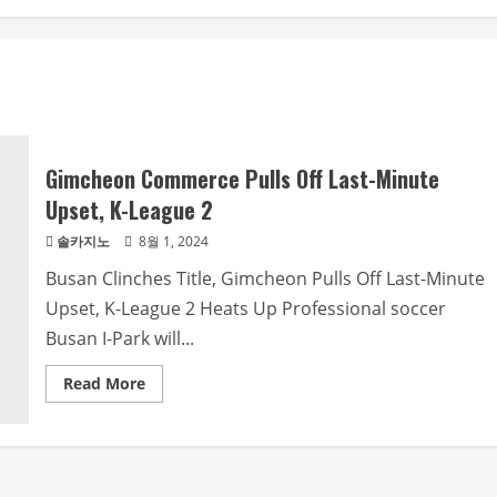
Gimcheon Commerce Pulls Off Last-Minute
Upset, K-League 2
솔카지노
8월 1, 2024
Busan Clinches Title, Gimcheon Pulls Off Last-Minute
Upset, K-League 2 Heats Up Professional soccer
Busan I-Park will...
Read
Read More
more
about
Gimcheon
Commerce
Pulls
Off
Last-