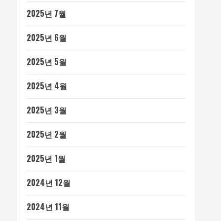
2025년 7월
2025년 6월
2025년 5월
2025년 4월
2025년 3월
2025년 2월
2025년 1월
2024년 12월
2024년 11월