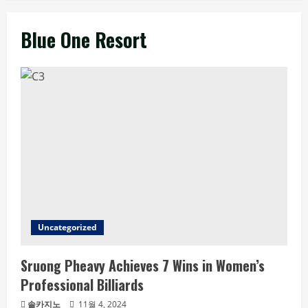
Blue One Resort
Uncategorized
Sruong Pheavy Achieves 7 Wins in Women’s
Professional Billiards
솔카지노
11월 4, 2024