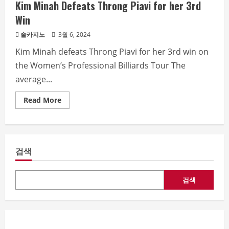
Kim Minah Defeats Throng Piavi for her 3rd
Win
솔카지노
3월 6, 2024
Kim Minah defeats Throng Piavi for her 3rd win on
the Women’s Professional Billiards Tour The
average...
Read
Read More
more
about
Kim
Minah
Defeats
Throng
검색
Piavi
for
her
3rd
Win
검색