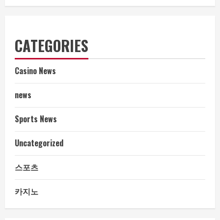
CATEGORIES
Casino News
news
Sports News
Uncategorized
스포츠
카지노