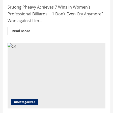
Sruong Pheavy Achieves 7 Wins in Women’s
Professional Billiards… “I Don’t Even Cry Anymore”
Won against Lim...
Read
Read More
more
about
Sruong
Pheavy
Achieves
7
Wins
in
Women’s
Professional
Billiards
Uncategorized