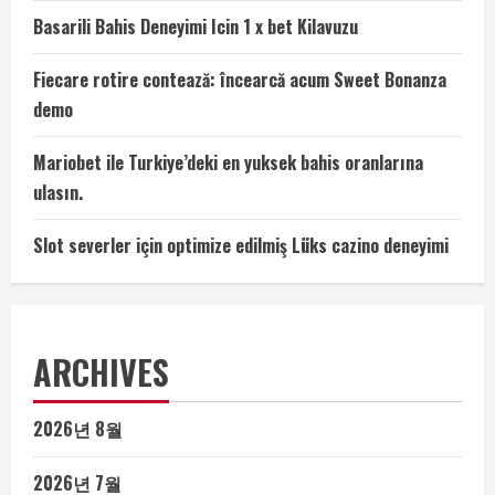
Basarili Bahis Deneyimi Icin 1 x bet Kilavuzu
Fiecare rotire contează: încearcă acum Sweet Bonanza
demo
Mariobet ile Turkiye’deki en yuksek bahis oranlarına
ulasın.
Slot severler için optimize edilmiş Lüks cazino deneyimi
ARCHIVES
2026년 8월
2026년 7월