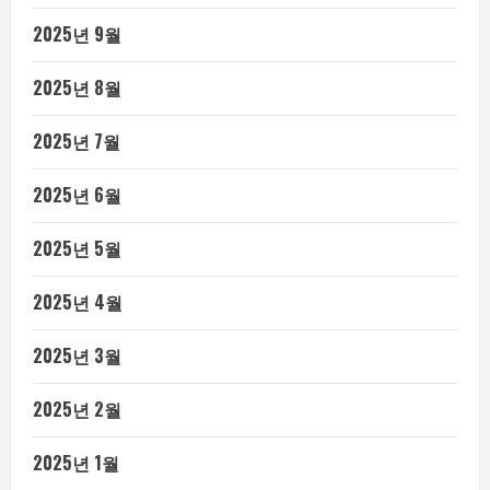
2025년 9월
2025년 8월
2025년 7월
2025년 6월
2025년 5월
2025년 4월
2025년 3월
2025년 2월
2025년 1월