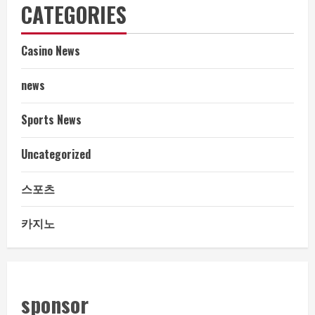
CATEGORIES
Casino News
news
Sports News
Uncategorized
스포츠
카지노
sponsor