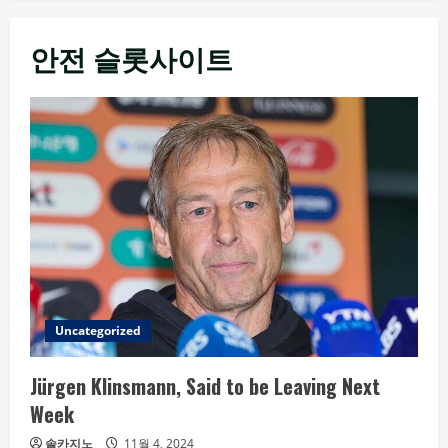
안전 슬롯사이트
Uncategorized
Jürgen Klinsmann, Said to be Leaving Next
Week
솔카지노
11월 4, 2024