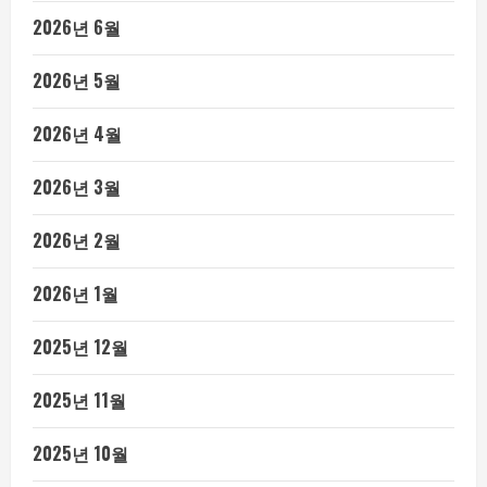
2026년 6월
2026년 5월
2026년 4월
2026년 3월
2026년 2월
2026년 1월
2025년 12월
2025년 11월
2025년 10월