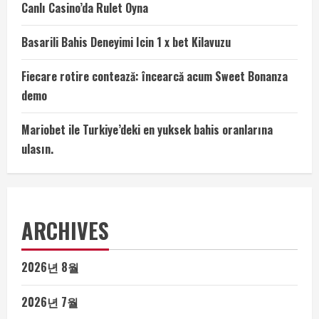
Canlı Casino’da Rulet Oyna
Basarili Bahis Deneyimi Icin 1 x bet Kilavuzu
Fiecare rotire contează: încearcă acum Sweet Bonanza
demo
Mariobet ile Turkiye’deki en yuksek bahis oranlarına
ulasın.
ARCHIVES
2026년 8월
2026년 7월