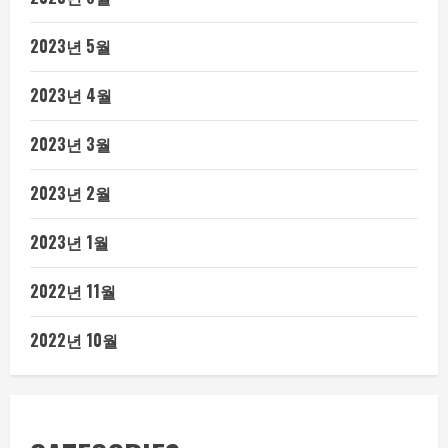
2023년 5월
2023년 4월
2023년 3월
2023년 2월
2023년 1월
2022년 11월
2022년 10월