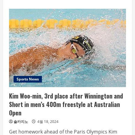
about
Men’s
volleyball
OK
Financial
Group
signs
a
contract
with
FA
Shin
Jang-
ho
for
a
total
of
200
Sports News
million
won
Kim Woo-min, 3rd place after Winnington and
Short in men’s 400m freestyle at Australian
Open
솔카지노
4월 18, 2024
Get homework ahead of the Paris Olympics Kim