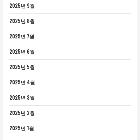
2025년 9월
2025년 8월
2025년 7월
2025년 6월
2025년 5월
2025년 4월
2025년 3월
2025년 2월
2025년 1월