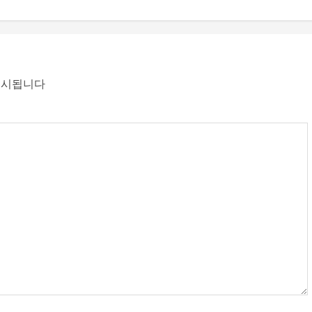
표시됩니다