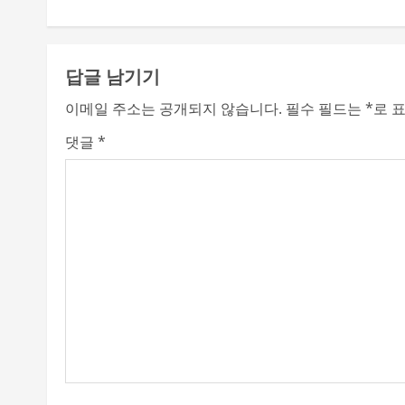
t
i
답글 남기기
n
이메일 주소는 공개되지 않습니다.
필수 필드는
*
로 
u
댓글
*
e
R
e
a
d
i
n