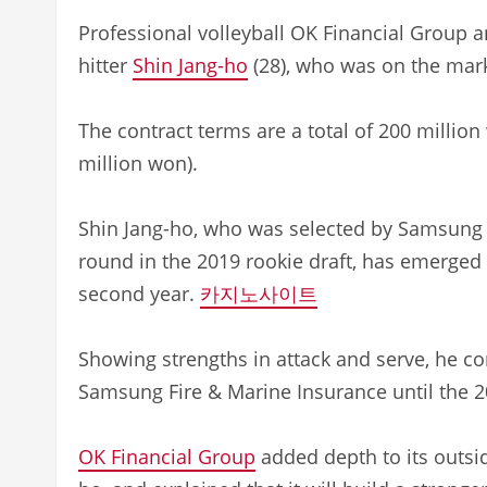
Professional volleyball OK Financial Group a
hitter
Shin Jang-ho
(28), who was on the marke
The contract terms are a total of 200 millio
million won).
Shin Jang-ho, who was selected by Samsung F
round in the 2019 rookie draft, has emerged 
second year.
카지노사이트
Showing strengths in attack and serve, he c
Samsung Fire & Marine Insurance until the 
OK Financial Group
added depth to its outsid