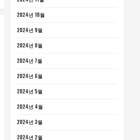
2024년 10월
2024년 9월
2024년 8월
2024년 7월
2024년 6월
2024년 5월
2024년 4월
2024년 3월
2024년 2월