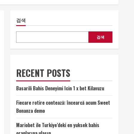
검색
검색
RECENT POSTS
Basarili Bahis Deneyimi Icin 1 x bet Kilavuzu
Fiecare rotire contează: încearcă acum Sweet
Bonanza demo
Mariobet ile Turkiye’deki en yuksek bahis
oranlarına ulasın.