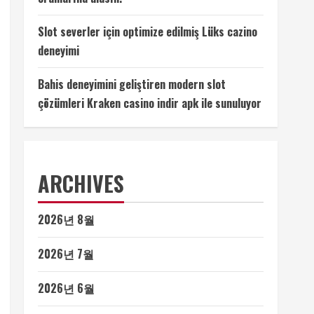
Slot severler için optimize edilmiş Lüks cazino
deneyimi
Bahis deneyimini geliştiren modern slot
çözümleri Kraken casino indir apk ile sunuluyor
ARCHIVES
2026년 8월
2026년 7월
2026년 6월