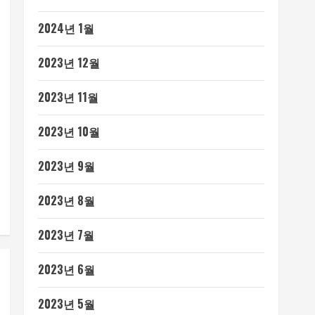
2024년 1월
2023년 12월
2023년 11월
2023년 10월
2023년 9월
2023년 8월
2023년 7월
2023년 6월
2023년 5월