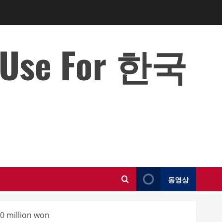
o Use For 한국
동영상
00 million won