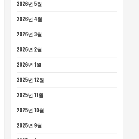
2026년 5월
2026년 4월
2026년 3월
2026년 2월
2026년 1월
2025년 12월
2025년 11월
2025년 10월
2025년 9월