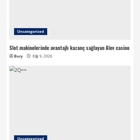
Uncategorized
Slot makinelerinde avantajlı kazanç sağlayan Alev casino
Bury
8월 9, 2026
Uncategorized