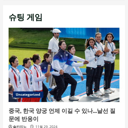
슈팅 게임
Uncategorized
중국, 한국 양궁 언제 이길 수 있나…날선 질
문에 반응이
솔카지노
11월 29, 2024