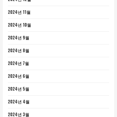
2024년 11월
2024년 10월
2024년 9월
2024년 8월
2024년 7월
2024년 6월
2024년 5월
2024년 4월
2024년 3월