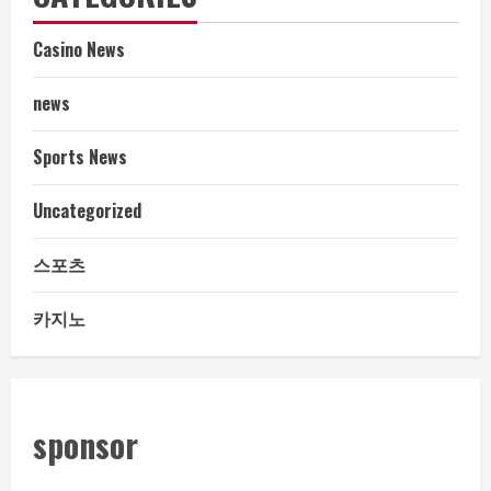
Casino News
news
Sports News
Uncategorized
스포츠
카지노
sponsor