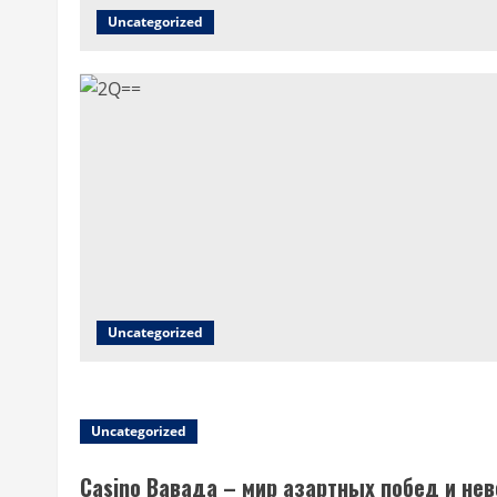
Uncategorized
Uncategorized
Uncategorized
Casino Вавада – мир азартных побед и не