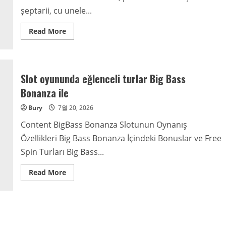
șeptarii, cu unele...
Read
Read More
more
about
Rotiri
gratuite
și
câștiguri
Slot oyununda eğlenceli turlar Big Bass
fabuloase
te
Bonanza ile
așteaptă
în
Bury
7월 20, 2026
Sweet
Bonanza
Content BigBass Bonanza Slotunun Oynanış
Özellikleri Big Bass Bonanza İçindeki Bonuslar ve Free
Spin Turları Big Bass...
Read
Read More
more
about
Slot
oyununda
eğlenceli
turlar
Big