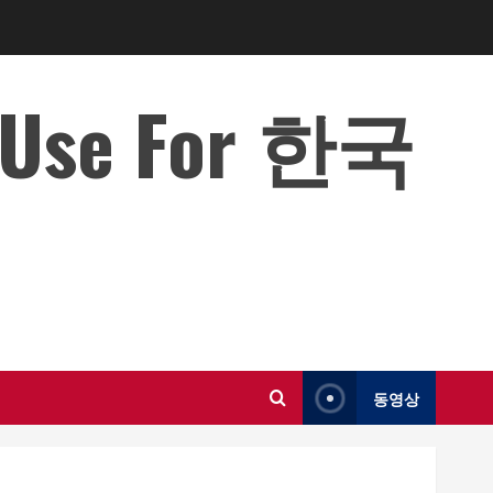
o Use For 한국
동영상