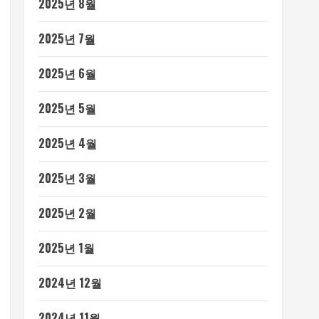
2025년 8월
2025년 7월
2025년 6월
2025년 5월
2025년 4월
2025년 3월
2025년 2월
2025년 1월
2024년 12월
2024년 11월