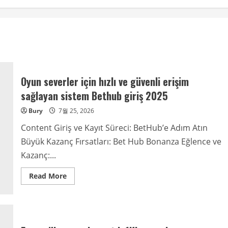
Oyun severler için hızlı ve güvenli erişim
sağlayan sistem Bethub giriş 2025
Bury
7월 25, 2026
Content Giriş ve Kayıt Süreci: BetHub’e Adım Atın
Büyük Kazanç Fırsatları: Bet Hub Bonanza Eğlence ve
Kazanç:...
Read
Read More
more
about
Oyun
severler
için
hızlı
ve