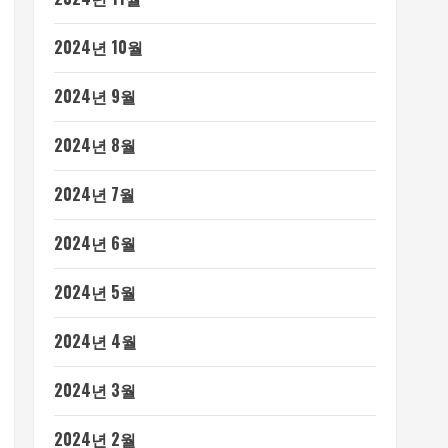
2024년 10월
2024년 9월
2024년 8월
2024년 7월
2024년 6월
2024년 5월
2024년 4월
2024년 3월
2024년 2월