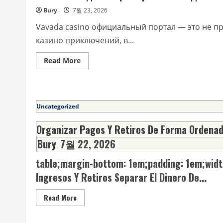
Bury
7월 23, 2026
Vavada casino официальный портал — это не пр
казино приключений, в...
Read
Read More
more
about
Casino
Вавада
–
мир
Uncategorized
азартных
побед
и
Organizar Pagos Y Retiros De Forma Ordenad
невероятных
эмоций!
Bury
7월 22, 2026
table;margin-bottom: 1em;padding: 1em;width
Ingresos Y Retiros Separar El Dinero De...
R
Read More
e
a
d