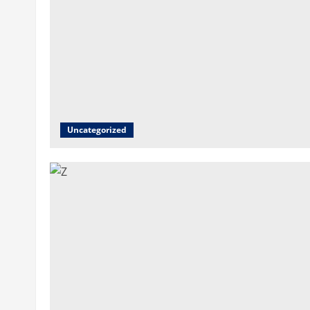
Uncategorized