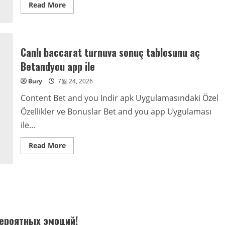
Read
Read More
more
about
Casino
Sitelerinde
Oyun
Oynarken
Canlı baccarat turnuva sonuç tablosunu aç
Güvenlik
Nasıl
Betandyou app ile
Sağlanır?
Bury
7월 24, 2026
Content Bet and you Indir apk Uygulamasındaki Özel
Özellikler ve Bonuslar Bet and you app Uygulaması
ile...
Read
Read More
more
about
Canlı
baccarat
turnuva
sonuç
tablosunu
aç
Betandyou
app
вероятных эмоций!
ile