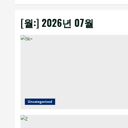
[월:]
2026년 07월
Uncategorized