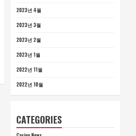
2023년 4월
2023년 3월
2023년 2월
2023년 1월
2022년 11월
2022년 10월
CATEGORIES
Casino News