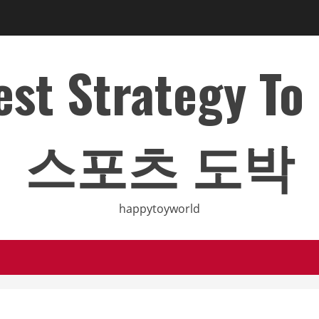
Best Strategy T
스포츠 도박
happytoyworld